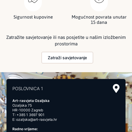
Sigurnost kupovine
Mogućnost povrata unutar
15 dana
Zatražite savjetovanje ili nas posjetite u našim izložbenim
prostorima
Zatraži savjetovanje
POSLOVNICA 1
Art-rasvjeta Ozaljska
Ozaljska 75
HR-10000 Zagreb
T:
+385 1 3697 901
E:
ozaljska@art-rasvjeta.hr
Radno vrijeme: