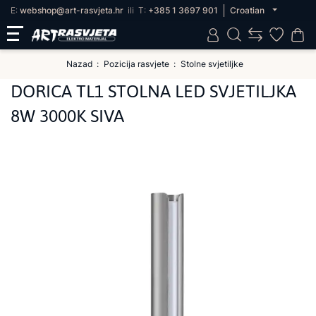
E:
webshop@art-rasvjeta.hr
ili
T:
+385 1 3697 901
Croatian
Nazad
Pozicija rasvjete
Stolne svjetiljke
DORICA TL1 STOLNA LED SVJETILJKA
8W 3000K SIVA