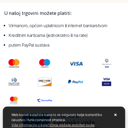
U našoj trgovini možete platiti:
Virmanom, općom uplatnicom ili internet bankarstvom
Kreditnim karticama (jednokratno ili na rate)
putem PayPal sustava
Web koristi kolačiće kako bi se osiguralo bolje korisničko
iskustvo i funkcionalnost stranica.
Više informacija o kolačićima možete pročitati ovdje