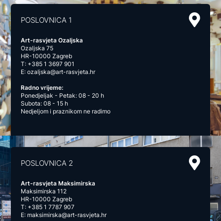
POSLOVNICA 1
Art-rasvjeta Ozaljska
Ozaljska 75
HR-10000 Zagreb
T:
+385 1 3697 901
E:
ozaljska@art-rasvjeta.hr
Radno vrijeme:
Ponedjeljak - Petak: 08 - 20 h
Subota: 08 - 15 h
Nedjeljom i praznikom ne radimo
POSLOVNICA 2
Art-rasvjeta Maksimirska
Maksimirska 112
HR-10000 Zagreb
T:
+385 1 7787 907
E:
maksimirska@art-rasvjeta.hr