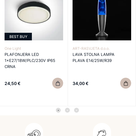
BEST BUY
One Light
ART-RASVJETA d.o.o.
PLAFONJERA LED
LAVA STOLNA LAMPA
1×E27/18W/PLC/230V IP65
PLAVA E14/25W/R39
CRNA
24,50 €
34,00 €