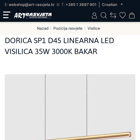
E:
webshop@art-rasvjeta.hr
ili
T:
+385 1 3697 901
Croatian
Nazad
Pozicija rasvjete
Visilice
DORICA SP1 D45 LINEARNA LED
VISILICA 35W 3000K BAKAR