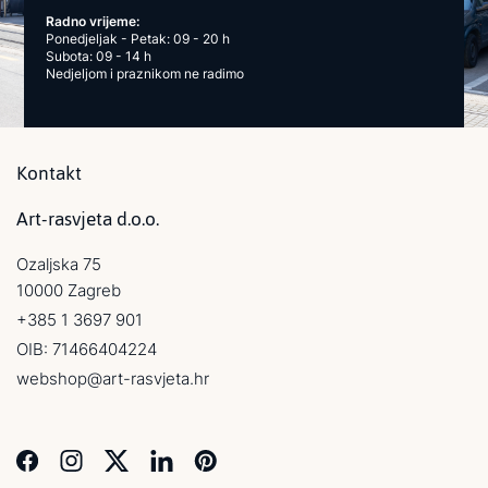
Radno vrijeme:
Ponedjeljak - Petak: 09 - 20 h
Subota: 09 - 14 h
Nedjeljom i praznikom ne radimo
Kontakt
Art-rasvjeta d.o.o.
Ozaljska 75
10000 Zagreb
+385 1 3697 901
OIB: 71466404224
webshop@art-rasvjeta.hr