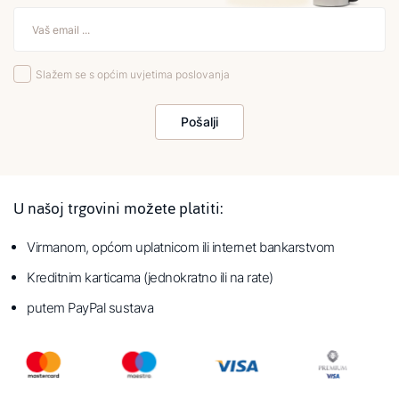
Slažem se s općim uvjetima poslovanja
Pošalji
U našoj trgovini možete platiti:
Virmanom, općom uplatnicom ili internet bankarstvom
Kreditnim karticama (jednokratno ili na rate)
putem PayPal sustava