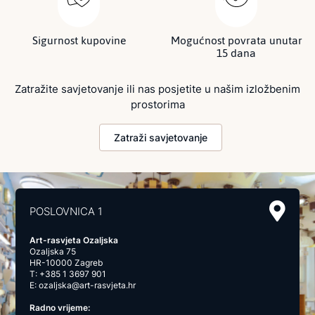
Sigurnost kupovine
Mogućnost povrata unutar
15 dana
Zatražite savjetovanje ili nas posjetite u našim izložbenim
prostorima
Zatraži savjetovanje
POSLOVNICA 1
Art-rasvjeta Ozaljska
Ozaljska 75
HR-10000 Zagreb
T:
+385 1 3697 901
E:
ozaljska@art-rasvjeta.hr
Radno vrijeme: