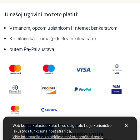
U našoj trgovini možete platiti:
Virmanom, općom uplatnicom ili internet bankarstvom
Kreditnim karticama (jednokratno ili na rate)
putem PayPal sustava
Web koristi kolačiće kako bi se osiguralo bolje korisničko
iskustvo i funkcionalnost stranica.
Više informacija o kolačićima možete pročitati ovdje