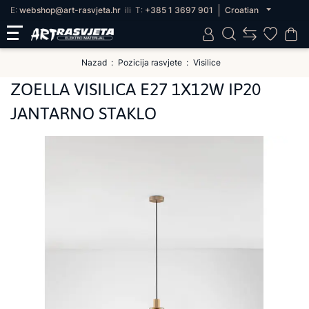
E:
webshop@art-rasvjeta.hr
ili
T:
+385 1 3697 901
Croatian
Nazad
Pozicija rasvjete
Visilice
ZOELLA VISILICA E27 1X12W IP20
JANTARNO STAKLO