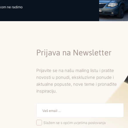
ikom ne radimo
Prijava na Newsletter
Prijavite se na našu mailing listu i pratite
novosti u ponudi, ekskluzivne ponude i
aktualne popuste, nove teme i pronađite
inspiraciju.
Slažem se s općim uvjetima poslovanja