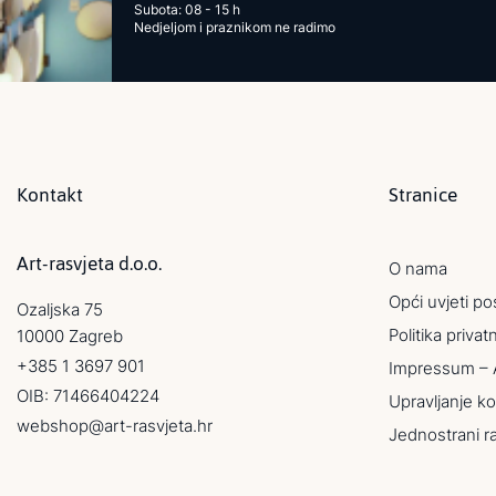
Subota: 08 - 15 h
Nedjeljom i praznikom ne radimo
Kontakt
Stranice
Art-rasvjeta d.o.o.
O nama
Opći uvjeti po
Ozaljska 75
Politika privat
10000 Zagreb
+385 1 3697 901
Impressum – 
OIB: 71466404224
Upravljanje ko
webshop@art-rasvjeta.hr
Jednostrani r