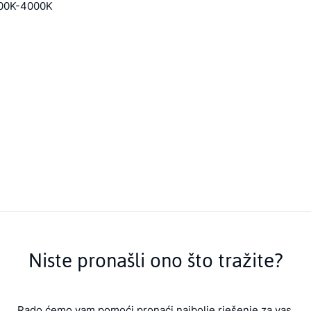
200K-4000K
Niste pronašli ono što tražite?
Rado ćemo vam pomoći pronaći najbolje rješenje za vas.