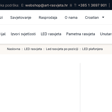
ička podrška:
E:
webshop@art-rasvjeta.hr
ili
T:
+385 1 3697 901
|
zi
Savjetovanje
Rasprodaja
O nama
Croatian
ijal
Izvori svjetlosti
LED rasvjeta
Pametna rasvjeta
Unutarn
Naslovna
LED rasvjeta
Led rasvjeta po poziciji
LED plafonjera