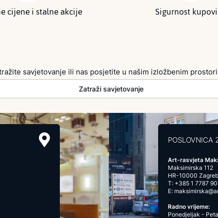
e cijene i stalne akcije
Sigurnost kupov
tražite savjetovanje ili nas posjetite u našim izložbenim prostor
Zatraži savjetovanje
POSLOVNICA 
Art-rasvjeta Mak
Maksimirska 112
HR-10000 Zagre
T:
+385 1 7787 90
E:
maksimirska@art
Radno vrijeme:
Ponedjeljak - Peta