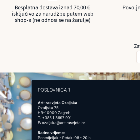
Besplatna dostava iznad 70,00 €
Povoljn
isključivo za narudžbe putem web
shop-a (ne odnosi se na žarulje)
Za
POSLOVNICA 1
Art-rasvjeta Ozaljska
Ozaljska 75
HR-10000 Zagreb
T:
+385 1 3697 901
E:
ozaljska@art-rasvjeta.hr
Radno vrijeme:
Ponedjeljak - Petak: 08 - 20 h