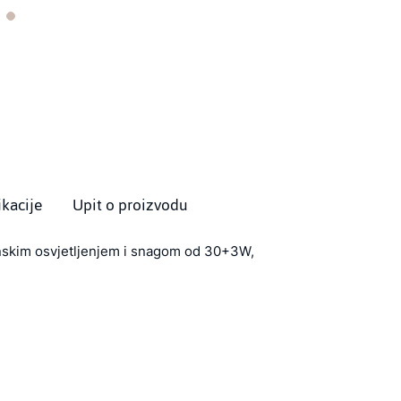
ikacije
Upit o proizvodu
inskim osvjetljenjem i snagom od 30+3W,