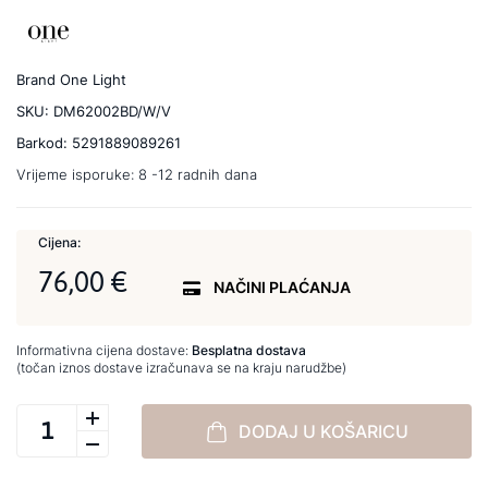
Brand
One Light
SKU:
DM62002BD/W/V
Barkod:
5291889089261
Vrijeme isporuke:
8 -12 radnih dana
Cijena:
76,00 €
NAČINI PLAĆANJA
Informativna cijena dostave:
Besplatna dostava
(točan iznos dostave izračunava se na kraju narudžbe)
DODAJ U KOŠARICU