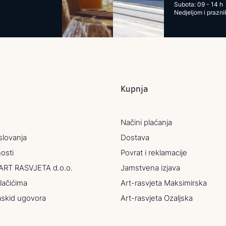
Subota: 09 - 14 h
Nedjeljom i prazn
Kupnja
Načini plaćanja
slovanja
Dostava
nosti
Povrat i reklamacije
ART RASVJETA d.o.o.
Jamstvena izjava
lačićima
Art-rasvjeta Maksimirska
askid ugovora
Art-rasvjeta Ozaljska