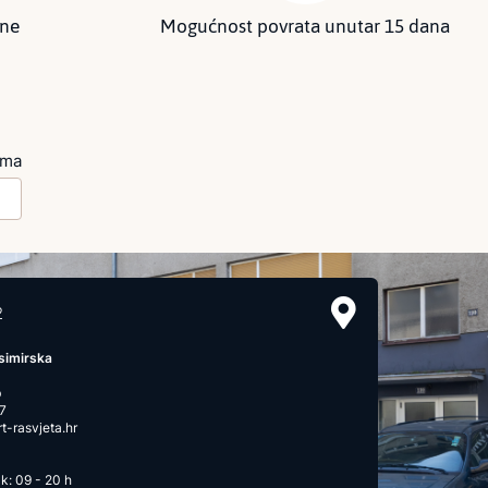
ine
Mogućnost povrata unutar 15 dana
ima
2
simirska
b
7
-rasvjeta.hr
k: 09 - 20 h