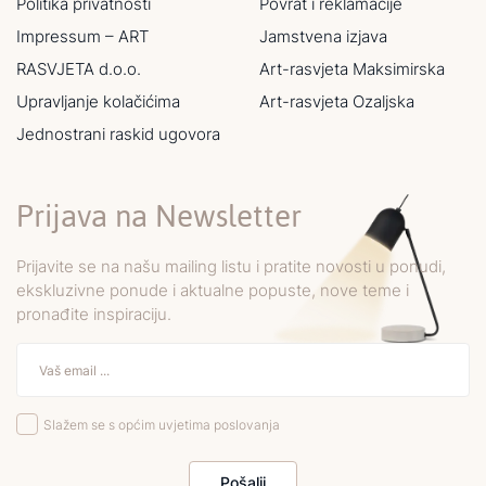
Politika privatnosti
Povrat i reklamacije
Impressum – ART
Jamstvena izjava
RASVJETA d.o.o.
Art-rasvjeta Maksimirska
Upravljanje kolačićima
Art-rasvjeta Ozaljska
Jednostrani raskid ugovora
Prijava na Newsletter
Prijavite se na našu mailing listu i pratite novosti u ponudi,
ekskluzivne ponude i aktualne popuste, nove teme i
pronađite inspiraciju.
Slažem se s općim uvjetima poslovanja
Pošalji