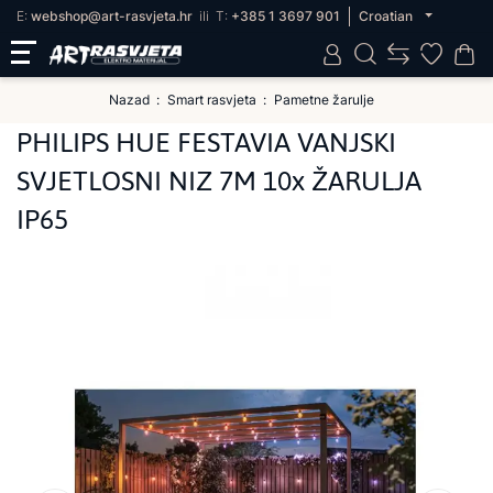
E:
webshop@art-rasvjeta.hr
ili
T:
+385 1 3697 901
Croatian
Nazad
Smart rasvjeta
Pametne žarulje
PHILIPS HUE FESTAVIA VANJSKI
SVJETLOSNI NIZ 7M 10x ŽARULJA
IP65