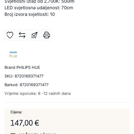
Svjetlosni izlaz od 2.700K: 500lm
LED svjetlosna udaljenost: 70cm
Broj izvora svjetlosti: 10
Brand
PHILIPS HUE
SKU:
8720169371477
Barkod:
8720169371477
Vrijeme isporuke:
8 -12 radnih dana
Cijena:
147,00 €