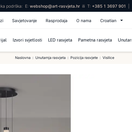
ička podrška:
E:
webshop@art-rasvjeta.hr
ili
T:
+385 1 3697 901
|
zi
Savjetovanje
Rasprodaja
O nama
Croatian
ijal
Izvori svjetlosti
LED rasvjeta
Pametna rasvjeta
Unutarn
Naslovna
Unutarnja rasvjeta
Pozicija rasvjete
Visilice