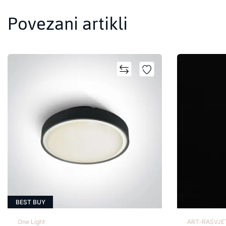
Povezani artikli
BEST BUY
One Light
ART-RASVJET