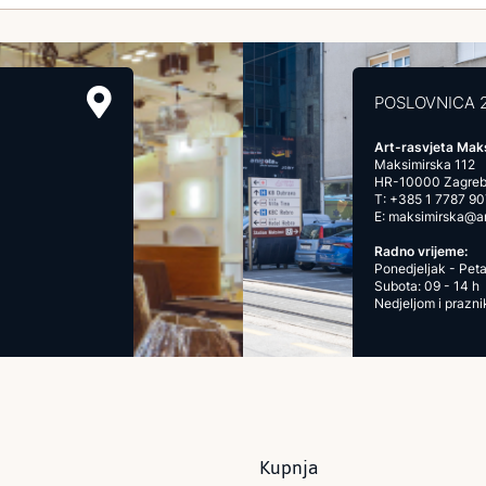
POSLOVNICA 
Art-rasvjeta Mak
Maksimirska 112
HR-10000 Zagre
T:
+385 1 7787 90
E:
maksimirska@art
Radno vrijeme:
Ponedjeljak - Peta
Subota: 09 - 14 h
Nedjeljom i prazn
Kupnja