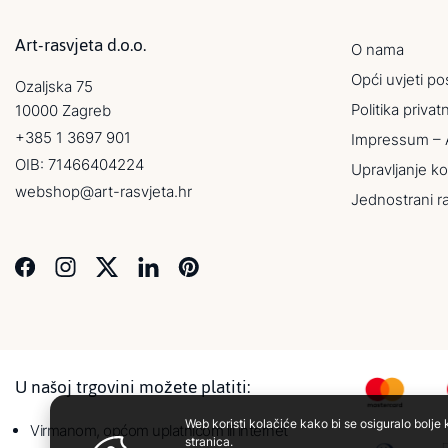
Art-rasvjeta d.o.o.
O nama
Opći uvjeti po
Ozaljska 75
Politika privat
10000 Zagreb
+385 1 3697 901
Impressum – 
OIB: 71466404224
Upravljanje ko
webshop@art-rasvjeta.hr
Jednostrani r
U našoj trgovini možete platiti:
Web koristi kolačiće kako bi se osiguralo bolje 
Virmanom, općom uplatnicom ili internet
stranica.