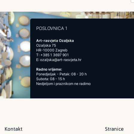
POSLOVNICA 1
Art-rasvjeta Ozaljska
Ozaljska 75
HR-10000 Zagreb
T:
+385 1 3697 901
E:
ozaljska@art-rasvjeta.hr
Radno vrijeme:
Ponedjeljak - Petak: 08 - 20 h
Subota: 08 - 15 h
Nedjeljom i praznikom ne radimo
Kontakt
Stranice