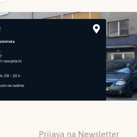
2
simirska
b
7
-rasvjeta.hr
k: 09 - 20 h
ikom ne radimo
Prijava na Newsletter