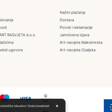
Načini plaćanja
slovanja
Dostava
nosti
Povrat i reklamacije
ART RASVJETA d.o.o.
Jamstvena izjava
lačićima
Art-rasvjeta Maksimirska
askid ugovora
Art-rasvjeta Ozaljska
korisničko iskustvo i funkcionalnost