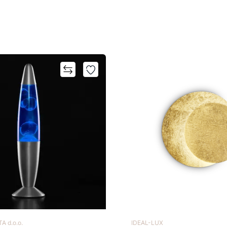
A d.o.o.
IDEAL-LUX