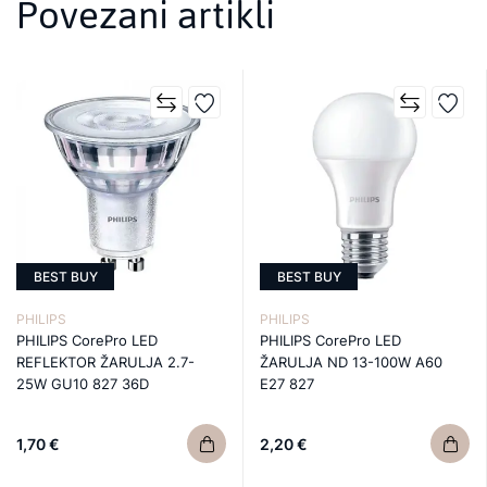
Povezani artikli
BEST BUY
BEST BUY
PHILIPS
PHILIPS
PHILIPS CorePro LED
PHILIPS CorePro LED
REFLEKTOR ŽARULJA 2.7-
ŽARULJA ND 13-100W A60
25W GU10 827 36D
E27 827
1,70 €
2,20 €