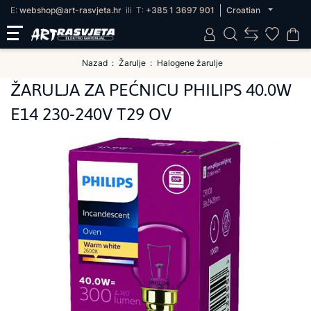
E:
webshop@art-rasvjeta.hr
ili
T:
+385 1 3697 901
Croatian
Nazad
Žarulje
Halogene žarulje
ŽARULJA ZA PEĆNICU PHILIPS 40.0W
E14 230-240V T29 OV