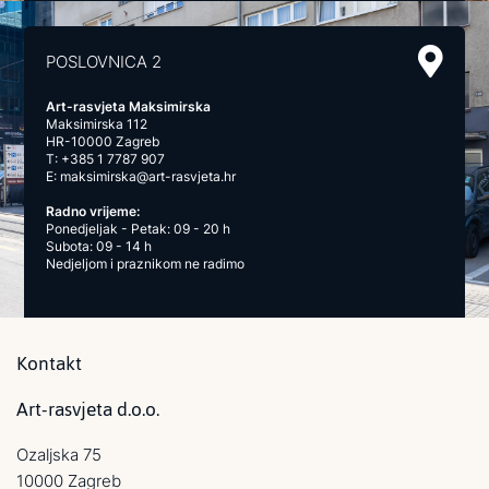
POSLOVNICA 2
Art-rasvjeta Maksimirska
Maksimirska 112
HR-10000 Zagreb
T:
+385 1 7787 907
E:
maksimirska@art-rasvjeta.hr
Radno vrijeme:
Ponedjeljak - Petak: 09 - 20 h
Subota: 09 - 14 h
Nedjeljom i praznikom ne radimo
Kontakt
Art-rasvjeta d.o.o.
Ozaljska 75
10000 Zagreb