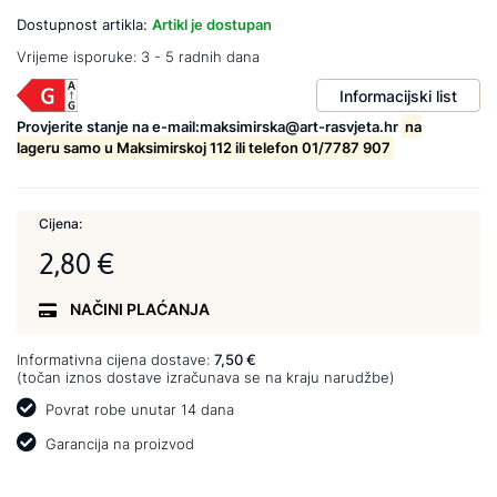
Dostupnost artikla:
Artikl je dostupan
Vrijeme isporuke:
3 - 5 radnih dana
Informacijski list
Provjerite stanje na e-mail:maksimirska@art-rasvjeta.hr
na
lageru samo u Maksimirskoj 112 ili telefon 01/7787 907
Cijena:
2,80 €
NAČINI PLAĆANJA
Informativna cijena dostave:
7,50 €
(točan iznos dostave izračunava se na kraju narudžbe)
Povrat robe unutar 14 dana
Garancija na proizvod