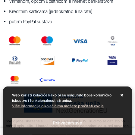
Virmanom, općom uplatnicom ili internet bankarstvom
Kreditnim karticama (jednokratno ili na rate)
putem PayPal sustava
Web koristi kolačiće kako bi se osiguralo bolje korisničko
iskustvo i funkcionalnost stranica.
Više informacija o kolačićima možete pročitati ovdje
Sve cijene iskazane su u Eurima i uključuju PDV. Trudimo se dati što bolji i
Prihvaćam sve
točniji opis i sliku. Unatoč tome, ne možemo garantirati da su svi navedeni
podaci i slike u potpunosti točni. Ne odgovaramo za eventualne pogreške