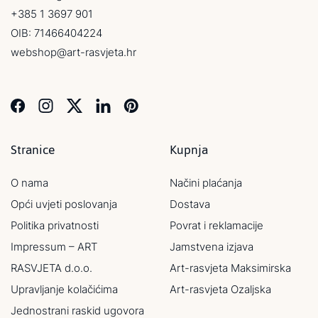
+385 1 3697 901
OIB: 71466404224
webshop@art-rasvjeta.hr
Stranice
Kupnja
O nama
Načini plaćanja
Opći uvjeti poslovanja
Dostava
Politika privatnosti
Povrat i reklamacije
Impressum – ART
Jamstvena izjava
RASVJETA d.o.o.
Art-rasvjeta Maksimirska
Upravljanje kolačićima
Art-rasvjeta Ozaljska
Jednostrani raskid ugovora