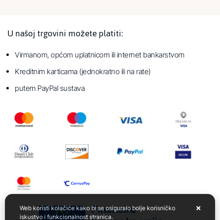
U našoj trgovini možete platiti:
Virmanom, općom uplatnicom ili internet bankarstvom
Kreditnim karticama (jednokratno ili na rate)
putem PayPal sustava
Web koristi kolačiće kako bi se osiguralo bolje korisničko
iskustvo i funkcionalnost stranica.