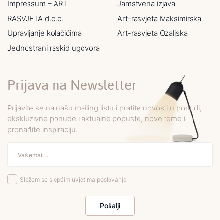
Impressum – ART
Jamstvena izjava
RASVJETA d.o.o.
Art-rasvjeta Maksimirska
Upravljanje kolačićima
Art-rasvjeta Ozaljska
Jednostrani raskid ugovora
Prijava na Newsletter
Prijavite se na našu mailing listu i pratite novosti u ponudi,
ekskluzivne ponude i aktualne popuste, nove teme i
pronađite inspiraciju.
Slažem se s općim uvjetima poslovanja
Pošalji