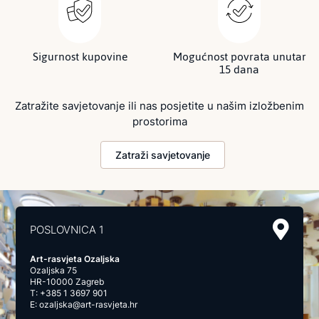
Sigurnost kupovine
Mogućnost povrata unutar
15 dana
Zatražite savjetovanje ili nas posjetite u našim izložbenim
prostorima
Zatraži savjetovanje
POSLOVNICA 1
Art-rasvjeta Ozaljska
Ozaljska 75
HR-10000 Zagreb
T:
+385 1 3697 901
E:
ozaljska@art-rasvjeta.hr