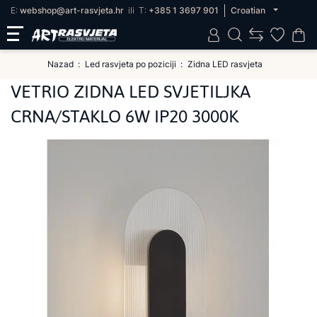
E:
webshop@art-rasvjeta.hr
ili
T:
+385 1 3697 901
Croatian
Nazad
Led rasvjeta po poziciji
Zidna LED rasvjeta
VETRIO ZIDNA LED SVJETILJKA
CRNA/STAKLO 6W IP20 3000K