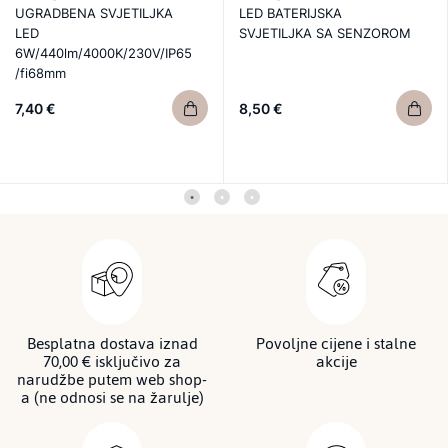
UGRADBENA SVJETILJKA
LED BATERIJSKA
LED
SVJETILJKA SA SENZOROM
6W/440lm/4000K/230V/IP65
/fi68mm
7,40 €
8,50 €
Besplatna dostava iznad
Povoljne cijene i stalne
70,00 € isključivo za
akcije
narudžbe putem web shop-
a (ne odnosi se na žarulje)