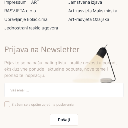
Impressum – ART
Jamstvena izjava
RASVJETA d.o.o.
Art-rasvjeta Maksimirska
Upravljanje kolačićima
Art-rasvjeta Ozaljska
Jednostrani raskid ugovora
Prijava na Newsletter
Prijavite se na našu mailing listu i pratite novosti u ponudi,
ekskluzivne ponude i aktualne popuste, nove teme i
pronađite inspiraciju.
Slažem se s općim uvjetima poslovanja
Pošalji