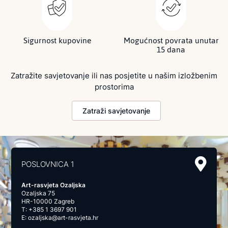
Sigurnost kupovine
Mogućnost povrata unutar
15 dana
Zatražite savjetovanje ili nas posjetite u našim izložbenim
prostorima
Zatraži savjetovanje
POSLOVNICA 1
Art-rasvjeta Ozaljska
Ozaljska 75
HR-10000 Zagreb
T:
+385 1 3697 901
E:
ozaljska@art-rasvjeta.hr