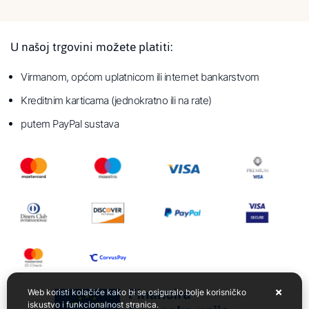
U našoj trgovini možete platiti:
Virmanom, općom uplatnicom ili internet bankarstvom
Kreditnim karticama (jednokratno ili na rate)
putem PayPal sustava
Web koristi kolačiće kako bi se osiguralo bolje korisničko
iskustvo i funkcionalnost stranica.