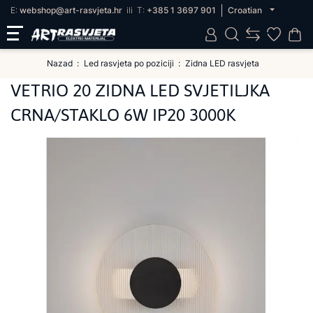
E:
webshop@art-rasvjeta.hr
ili
T:
+385 1 3697 901
Croatian
Nazad
Led rasvjeta po poziciji
Zidna LED rasvjeta
VETRIO 20 ZIDNA LED SVJETILJKA
CRNA/STAKLO 6W IP20 3000K