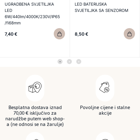
UGRADBENA SVJETILJKA
LED BATERIJSKA
LED
SVJETILJKA SA SENZOROM
6W/440lm/4000K/230V/IP65
/fi68mm
7,40 €
8,50 €
Besplatna dostava iznad
Povoljne cijene i stalne
70,00 € isključivo za
akcije
narudžbe putem web shop-
a (ne odnosi se na žarulje)