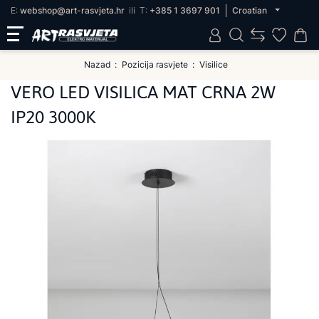
E:
webshop@art-rasvjeta.hr
ili
T:
+385 1 3697 901
Croatian
Nazad
Pozicija rasvjete
Visilice
VERO LED VISILICA MAT CRNA 2W
IP20 3000K