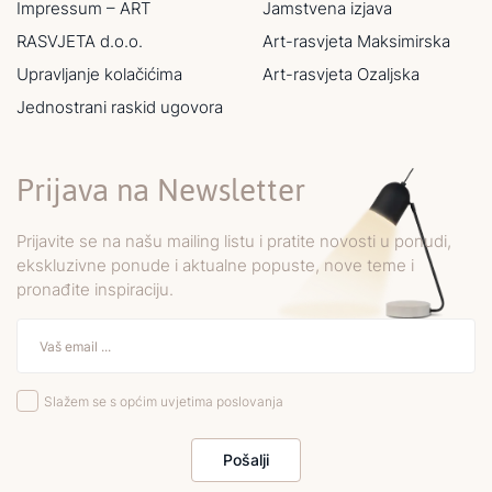
Impressum – ART
Jamstvena izjava
RASVJETA d.o.o.
Art-rasvjeta Maksimirska
Upravljanje kolačićima
Art-rasvjeta Ozaljska
Jednostrani raskid ugovora
Prijava na Newsletter
Prijavite se na našu mailing listu i pratite novosti u ponudi,
ekskluzivne ponude i aktualne popuste, nove teme i
pronađite inspiraciju.
Slažem se s općim uvjetima poslovanja
Pošalji