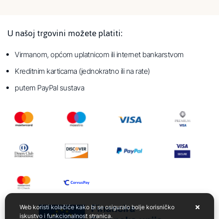
U našoj trgovini možete platiti:
Virmanom, općom uplatnicom ili internet bankarstvom
Kreditnim karticama (jednokratno ili na rate)
putem PayPal sustava
Web koristi kolačiće kako bi se osiguralo bolje korisničko
iskustvo i funkcionalnost stranica.