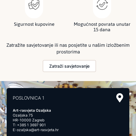
Sigurnost kupovine
Mogućnost povrata unutar
15 dana
Zatražite savjetovanje ili nas posjetite u našim izložbenim
prostorima
Zatraži savjetovanje
POSLOVNICA 1
Art-rasvjeta Ozaljska
Ozaljska 75
HR-10000 Zagreb
T:
+385 1 3697 901
E:
ozaljska@art-rasvjeta.hr