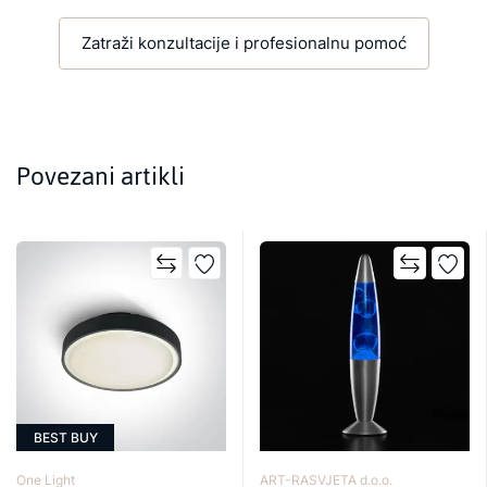
Zatraži konzultacije i profesionalnu pomoć
Povezani artikli
BEST BUY
One Light
ART-RASVJETA d.o.o.