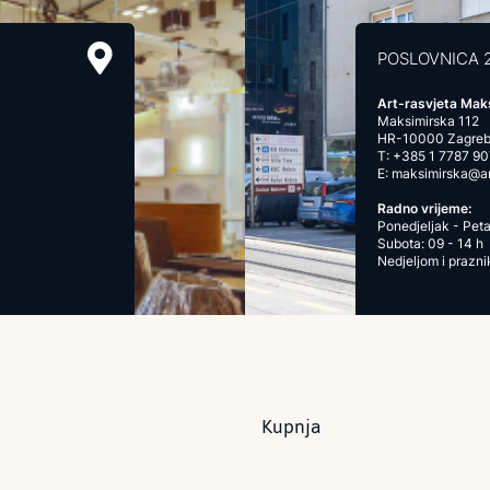
POSLOVNICA 
Art-rasvjeta Mak
Maksimirska 112
HR-10000 Zagre
T:
+385 1 7787 90
E:
maksimirska@art
Radno vrijeme:
Ponedjeljak - Peta
Subota: 09 - 14 h
Nedjeljom i prazn
Kupnja