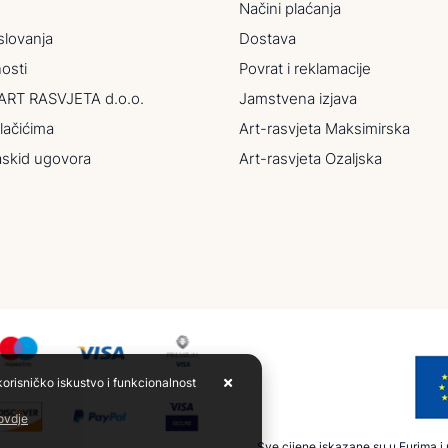
Načini plaćanja
slovanja
Dostava
nosti
Povrat i reklamacije
ART RASVJETA d.o.o.
Jamstvena izjava
lačićima
Art-rasvjeta Maksimirska
askid ugovora
Art-rasvjeta Ozaljska
korisničko iskustvo i funkcionalnost
 ovdje
Sve cijene iskazane su u Eurima i u