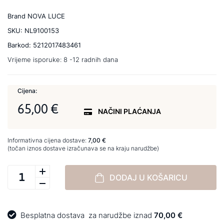
Brand
NOVA LUCE
SKU:
NL9100153
Barkod:
5212017483461
Vrijeme isporuke:
8 -12 radnih dana
Cijena:
65,00 €
NAČINI PLAĆANJA
Informativna cijena dostave:
7,00 €
(točan iznos dostave izračunava se na kraju narudžbe)
DODAJ U KOŠARICU
Besplatna dostava
za narudžbe iznad
70,00 €