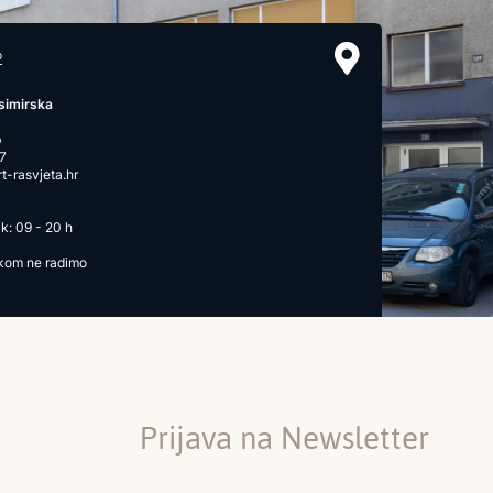
2
simirska
b
7
-rasvjeta.hr
k: 09 - 20 h
ikom ne radimo
Prijava na Newsletter