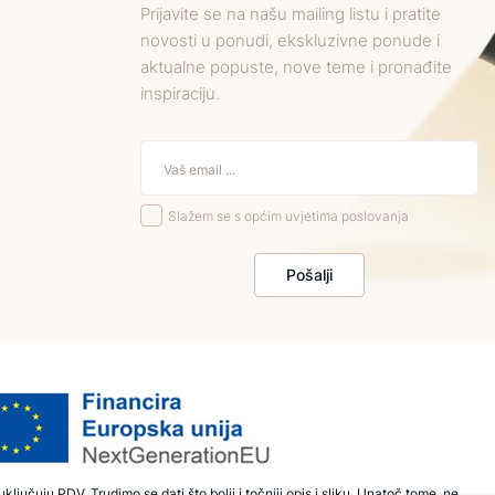
Prijavite se na našu mailing listu i pratite
novosti u ponudi, ekskluzivne ponude i
aktualne popuste, nove teme i pronađite
inspiraciju.
Slažem se s općim uvjetima poslovanja
Pošalji
ključuju PDV. Trudimo se dati što bolji i točniji opis i sliku. Unatoč tome, ne