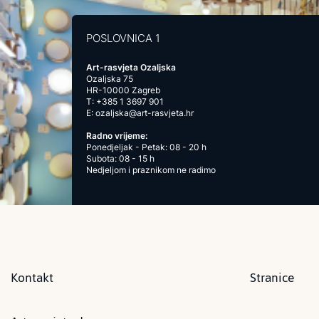
POSLOVNICA 1
Art-rasvjeta Ozaljska
Ozaljska 75
HR-10000 Zagreb
T:
+385 1 3697 901
E:
ozaljska@art-rasvjeta.hr
Radno vrijeme:
Ponedjeljak - Petak: 08 - 20 h
Subota: 08 - 15 h
Nedjeljom i praznikom ne radimo
Kontakt
Stranice