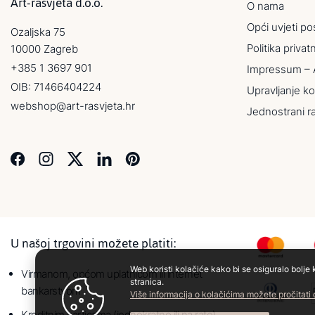
Art-rasvjeta d.o.o.
O nama
Opći uvjeti po
Ozaljska 75
Politika privat
10000 Zagreb
+385 1 3697 901
Impressum – 
OIB: 71466404224
Upravljanje ko
webshop@art-rasvjeta.hr
Jednostrani r
U našoj trgovini možete platiti:
Web koristi kolačiće kako bi se osiguralo bolje 
Virmanom, općom uplatnicom ili internet
stranica.
bankarstvom
Više informacija o kolačićima možete pročitati
Kreditnim karticama (jednokratno ili na rate)