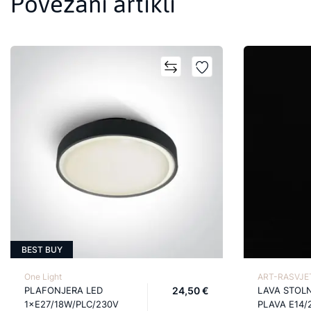
Povezani artikli
BEST BUY
One Light
ART-RASVJET
PLAFONJERA LED
24,50 €
LAVA STOL
1×E27/18W/PLC/230V
PLAVA E14/