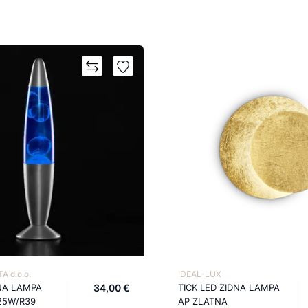
A d.o.o.
IDEAL-LUX
NA LAMPA
34,00 €
TICK LED ZIDNA LAMPA
25W/R39
AP ZLATNA