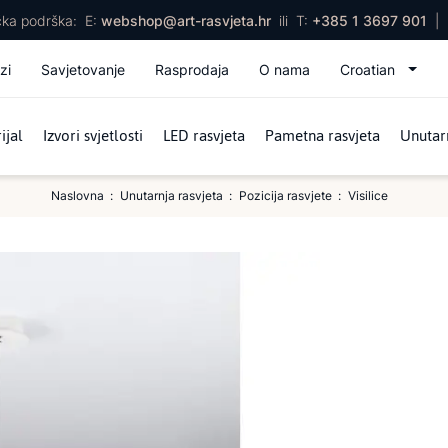
ička podrška:
E:
webshop@art-rasvjeta.hr
ili
T:
+385 1 3697 901
|
zi
Savjetovanje
Rasprodaja
O nama
Croatian
ijal
Izvori svjetlosti
LED rasvjeta
Pametna rasvjeta
Unutarn
Naslovna
Unutarnja rasvjeta
Pozicija rasvjete
Visilice