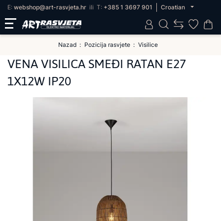
E:
webshop@art-rasvjeta.hr
ili
T:
+385 1 3697 901
Croatian
Nazad
Pozicija rasvjete
Visilice
VENA VISILICA SMEĐI RATAN E27
1X12W IP20