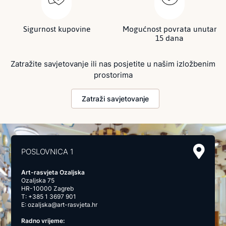
Sigurnost kupovine
Mogućnost povrata unutar
15 dana
Zatražite savjetovanje ili nas posjetite u našim izložbenim
prostorima
Zatraži savjetovanje
POSLOVNICA 1
Art-rasvjeta Ozaljska
Ozaljska 75
HR-10000 Zagreb
T:
+385 1 3697 901
E:
ozaljska@art-rasvjeta.hr
Radno vrijeme: