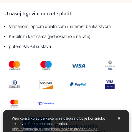
U našoj trgovini možete platiti:
Virmanom, općom uplatnicom ili internet bankarstvom
Kreditnim karticama (jednokratno ili na rate)
putem PayPal sustava
Web koristi kolačiće kako bi se osiguralo bolje korisničko
iskustvo i funkcionalnost stranica.
Više informacija o kolačićima možete pročitati ovdje