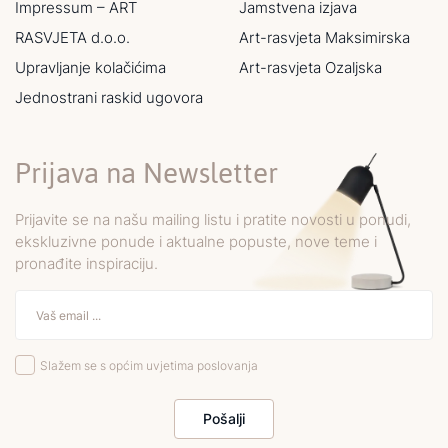
Impressum – ART
Jamstvena izjava
RASVJETA d.o.o.
Art-rasvjeta Maksimirska
Upravljanje kolačićima
Art-rasvjeta Ozaljska
Jednostrani raskid ugovora
Prijava na Newsletter
Prijavite se na našu mailing listu i pratite novosti u ponudi,
ekskluzivne ponude i aktualne popuste, nove teme i
pronađite inspiraciju.
Slažem se s općim uvjetima poslovanja
Pošalji