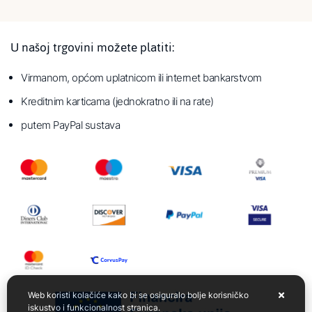
U našoj trgovini možete platiti:
Virmanom, općom uplatnicom ili internet bankarstvom
Kreditnim karticama (jednokratno ili na rate)
putem PayPal sustava
Web koristi kolačiće kako bi se osiguralo bolje korisničko
iskustvo i funkcionalnost stranica.