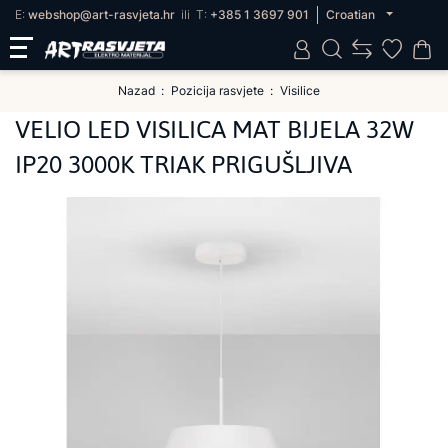
E:
webshop@art-rasvjeta.hr
ili
T:
+385 1 3697 901
Croatian
Nazad
Pozicija rasvjete
Visilice
VELIO LED VISILICA MAT BIJELA 32W
IP20 3000K TRIAK PRIGUŠLJIVA