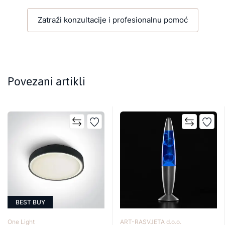
Zatraži konzultacije i profesionalnu pomoć
Povezani artikli
BEST BUY
One Light
ART-RASVJETA d.o.o.