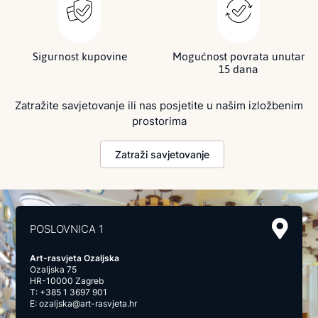
Sigurnost kupovine
Mogućnost povrata unutar
15 dana
Zatražite savjetovanje ili nas posjetite u našim izložbenim
prostorima
Zatraži savjetovanje
POSLOVNICA 1
Art-rasvjeta Ozaljska
Ozaljska 75
HR-10000 Zagreb
T:
+385 1 3697 901
E:
ozaljska@art-rasvjeta.hr