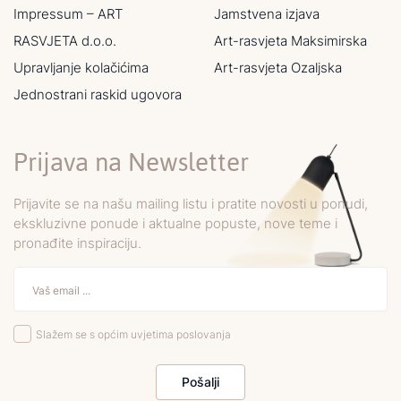
Impressum – ART
Jamstvena izjava
RASVJETA d.o.o.
Art-rasvjeta Maksimirska
Upravljanje kolačićima
Art-rasvjeta Ozaljska
Jednostrani raskid ugovora
Prijava na Newsletter
Prijavite se na našu mailing listu i pratite novosti u ponudi,
ekskluzivne ponude i aktualne popuste, nove teme i
pronađite inspiraciju.
Slažem se s općim uvjetima poslovanja
Pošalji