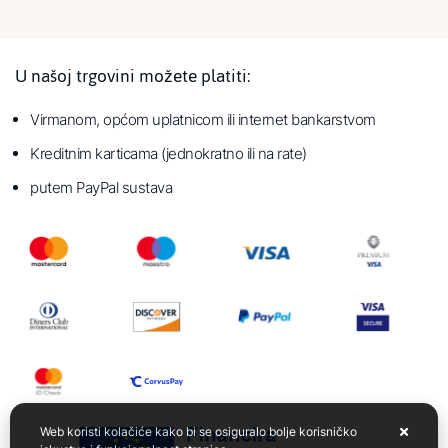
U našoj trgovini možete platiti:
Virmanom, općom uplatnicom ili internet bankarstvom
Kreditnim karticama (jednokratno ili na rate)
putem PayPal sustava
Web koristi kolačiće kako bi se osiguralo bolje korisničko