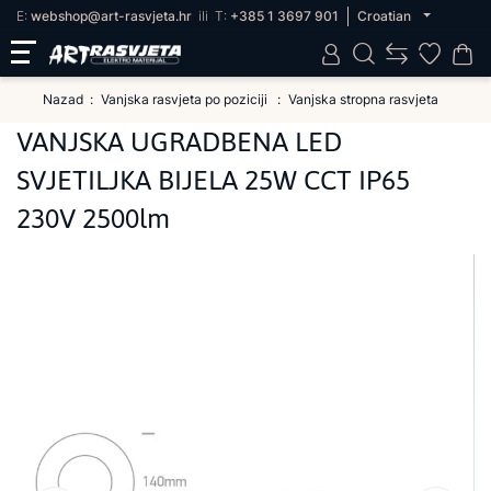
E:
webshop@art-rasvjeta.hr
ili
T:
+385 1 3697 901
Croatian
Nazad
Vanjska rasvjeta po poziciji
Vanjska stropna rasvjeta
VANJSKA UGRADBENA LED
SVJETILJKA BIJELA 25W CCT IP65
230V 2500lm