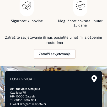
Sigurnost kupovine
Mogućnost povrata unutar
15 dana
Zatražite savjetovanje ili nas posjetite u našim izložbenim
prostorima
Zatraži savjetovanje
POSLOVNICA 1
Art-rasvjeta Ozaljska
Ozaljska 75
HR-10000 Zagreb
T:
+385 1 3697 901
E:
ozaljska@art-rasvjeta.hr