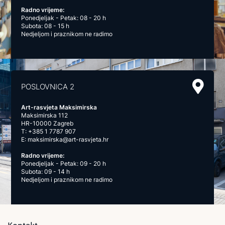
Radno vrijeme:
Ponedjeljak - Petak: 08 - 20 h
Subota: 08 - 15 h
Nedjeljom i praznikom ne radimo
POSLOVNICA 2
Art-rasvjeta Maksimirska
Maksimirska 112
HR-10000 Zagreb
T:
+385 1 7787 907
E:
maksimirska@art-rasvjeta.hr
Radno vrijeme:
Ponedjeljak - Petak: 09 - 20 h
Subota: 09 - 14 h
Nedjeljom i praznikom ne radimo