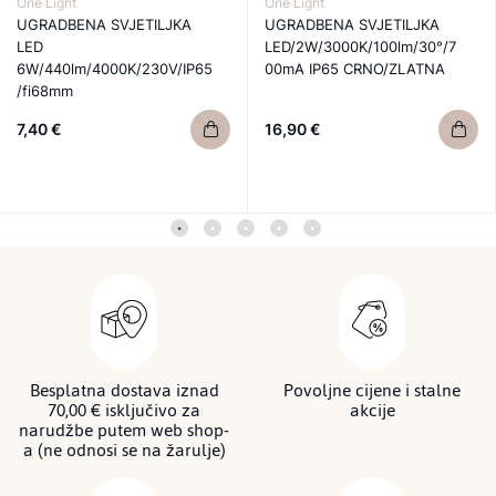
One Light
One Light
UGRADBENA SVJETILJKA
UGRADBENA SVJETILJKA
LED
LED/2W/3000K/100lm/30°/7
6W/440lm/4000K/230V/IP65
00mA IP65 CRNO/ZLATNA
/fi68mm
7,40 €
16,90 €
Besplatna dostava iznad
Povoljne cijene i stalne
70,00 € isključivo za
akcije
narudžbe putem web shop-
a (ne odnosi se na žarulje)