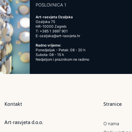
POSLOVNICA 1
Art-rasvjeta Ozaljska
Ozaljska 75
HR-10000 Zagreb
T:
+385 1 3697 901
E:
ozaljska@art-rasvjeta.hr
Radno vrijeme:
Ponedjeljak - Petak: 08 - 20 h
Subota: 08 - 15 h
Nedjeljom i praznikom ne radimo
Kontakt
Stranice
Art-rasvjeta d.o.o.
O nama