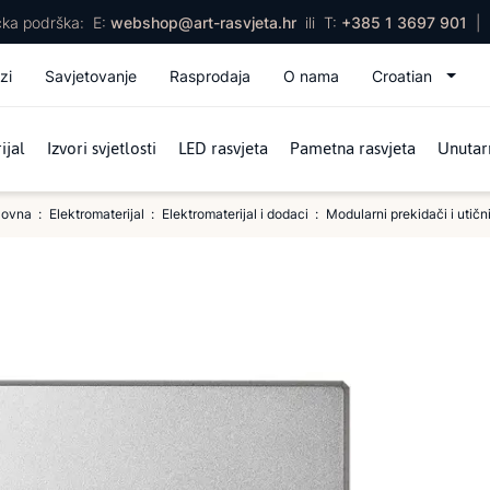
ička podrška:
E:
webshop@art-rasvjeta.hr
ili
T:
+385 1 3697 901
|
zi
Savjetovanje
Rasprodaja
O nama
Croatian
ijal
Izvori svjetlosti
LED rasvjeta
Pametna rasvjeta
Unutarn
lovna
Elektromaterijal
Elektromaterijal i dodaci
Modularni prekidači i utičn