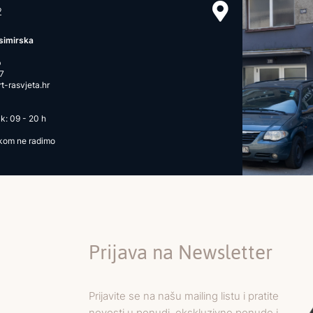
2
simirska
b
7
-rasvjeta.hr
k: 09 - 20 h
ikom ne radimo
Prijava na Newsletter
Prijavite se na našu mailing listu i pratite
novosti u ponudi, ekskluzivne ponude i