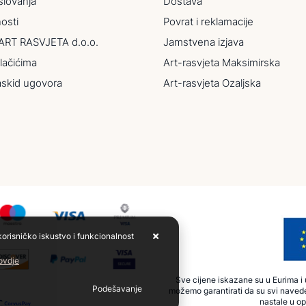
slovanja
Dostava
nosti
Povrat i reklamacije
ART RASVJETA d.o.o.
Jamstvena izjava
lačićima
Art-rasvjeta Maksimirska
askid ugovora
Art-rasvjeta Ozaljska
korisničko iskustvo i funkcionalnost
 ovdje
Sve cijene iskazane su u Eurima i u
Podešavanje
možemo garantirati da su svi navede
nastale u op