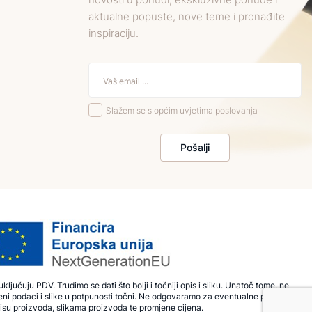
aktualne popuste, nove teme i pronađite
inspiraciju.
Slažem se s općim uvjetima poslovanja
Pošalji
ključuju PDV. Trudimo se dati što bolji i točniji opis i sliku. Unatoč tome, ne
ni podaci i slike u potpunosti točni. Ne odgovaramo za eventualne pogreške
isu proizvoda, slikama proizvoda te promjene cijena.