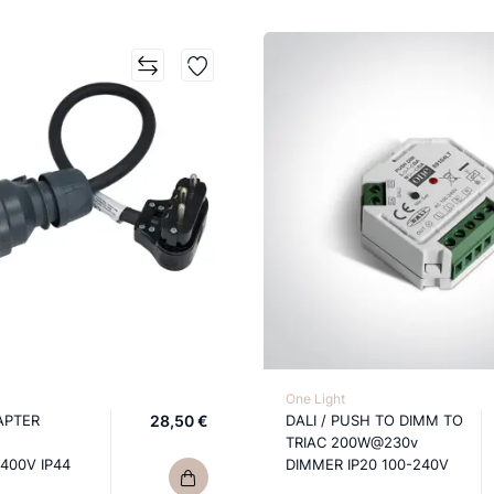
One Light
APTER
28,50 €
DALI / PUSH TO DIMM TO
TRIAC 200W@230v
400V IP44
DIMMER IP20 100-240V