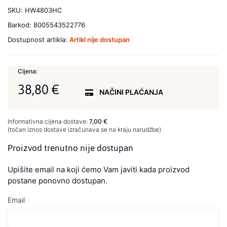
SKU:
HW4803HC
Barkod:
8005543522776
Dostupnost artikla:
Artikl nije dostupan
Cijena:
38,80 €
NAČINI PLAĆANJA
Informativna cijena dostave:
7,00 €
(točan iznos dostave izračunava se na kraju narudžbe)
Proizvod trenutno nije dostupan
Upišite email na koji ćemo Vam javiti kada proizvod
postane ponovno dostupan.
Email