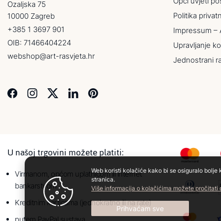
Opći uvjeti po
Ozaljska 75
Politika privat
10000 Zagreb
+385 1 3697 901
Impressum – 
OIB: 71466404224
Upravljanje ko
webshop@art-rasvjeta.hr
Jednostrani r
U našoj trgovini možete platiti:
Web koristi kolačiće kako bi se osiguralo bolje 
Virmanom, općom uplatnicom ili internet
stranica.
bankarstvom
Više informacija o kolačićima možete pročitati
Kreditnim karticama (jednokratno ili na rate)
Prihvaćam sve
putem PayPal sustava