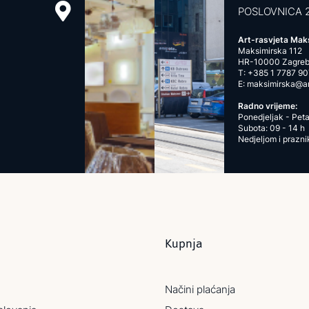
POSLOVNICA 
Art-rasvjeta Mak
Maksimirska 112
HR-10000 Zagre
T:
+385 1 7787 90
E:
maksimirska@art
Radno vrijeme:
Ponedjeljak - Peta
Subota: 09 - 14 h
Nedjeljom i prazn
Kupnja
Načini plaćanja