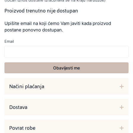
(točan iznos dostave izračunava se na kraju narudžbe)
Proizvod trenutno nije dostupan
Upišite email na koji ćemo Vam javiti kada proizvod
postane ponovno dostupan.
Email
Obavijesti me
Načini plaćanja
Dostava
Povrat robe