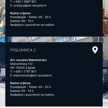
T:
+385 1 3697 901
E:
ozaljska@art-rasvjeta.hr
Radno vrijeme:
Ponedjeljak - Petak: 08 - 20 h
Subota: 08 - 15 h
Nedjeljom i praznikom ne radimo
POSLOVNICA 2
Art-rasvjeta Maksimirska
Maksimirska 112
HR-10000 Zagreb
T:
+385 1 7787 907
E:
maksimirska@art-rasvjeta.hr
Radno vrijeme:
Ponedjeljak - Petak: 09 - 20 h
Subota: 09 - 14 h
Nedjeljom i praznikom ne radimo