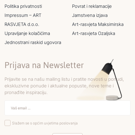
Politika privatnosti
Povrat i reklamacije
Impressum – ART
Jamstvena izjava
RASVJETA d.o.o.
Art-rasvjeta Maksimirska
Upravljanje kolačićima
Art-rasvjeta Ozaljska
Jednostrani raskid ugovora
Prijava na Newsletter
Prijavite se na našu mailing listu i pratite novosti u ponudi,
ekskluzivne ponude i aktualne popuste, nove teme i
pronađite inspiraciju.
Slažem se s općim uvjetima poslovanja