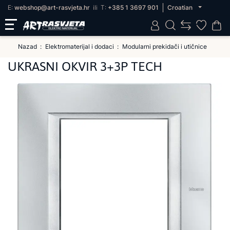
E:
webshop@art-rasvjeta.hr
ili
T:
+385 1 3697 901
Croatian
Nazad
Elektromaterijal i dodaci
Modularni prekidači i utičnice
UKRASNI OKVIR 3+3P TECH