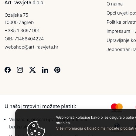
Art-rasvjeta d.o.o.
O nama
Opći uvjeti po
Ozaljska 75
Politika privat
10000 Zagreb
+385 1 3697 901
Impressum – 
OIB: 71466404224
Upravljanje ko
webshop@art-rasvjeta.hr
Jednostrani r
U našoj trgovini možete platiti:
Web koristi kolačiće kako bi se osiguralo bolje 
Virmanom, općom uplatnicom ili internet
stranica.
bankarstvom
Više informacija o kolačićima možete pročitati