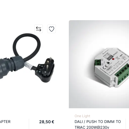
One Light
APTER
28,50 €
DALI / PUSH TO DIMM TO
TRIAC 200W@230v