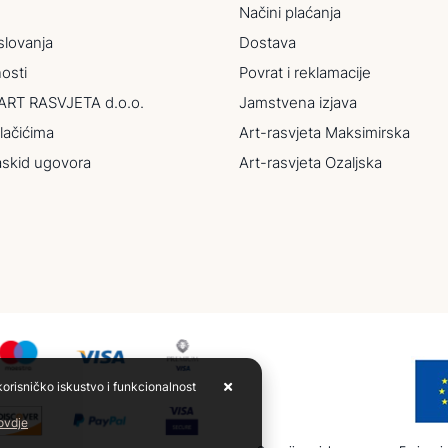
Načini plaćanja
slovanja
Dostava
nosti
Povrat i reklamacije
ART RASVJETA d.o.o.
Jamstvena izjava
lačićima
Art-rasvjeta Maksimirska
askid ugovora
Art-rasvjeta Ozaljska
korisničko iskustvo i funkcionalnost
 ovdje