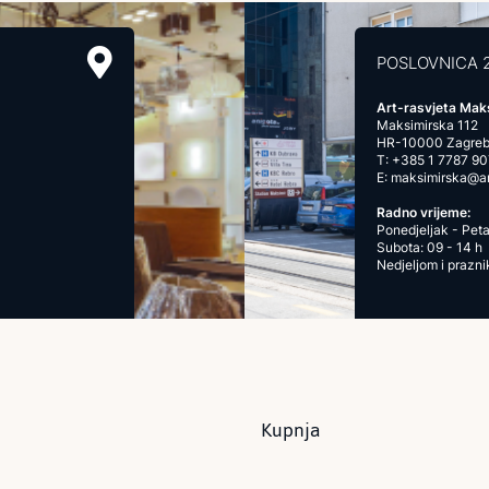
POSLOVNICA 
Art-rasvjeta Mak
Maksimirska 112
HR-10000 Zagre
T:
+385 1 7787 90
E:
maksimirska@art
Radno vrijeme:
Ponedjeljak - Peta
Subota: 09 - 14 h
Nedjeljom i prazn
Kupnja