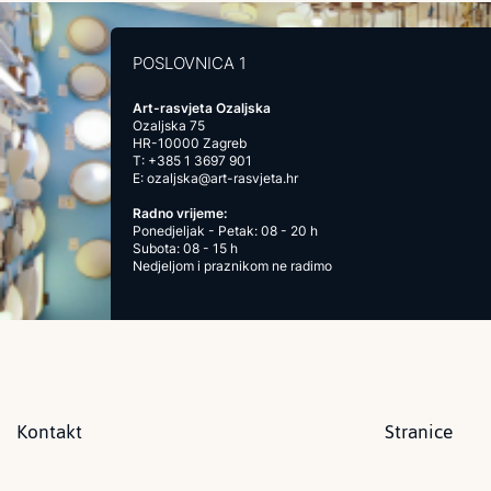
POSLOVNICA 1
Art-rasvjeta Ozaljska
Ozaljska 75
HR-10000 Zagreb
T:
+385 1 3697 901
E:
ozaljska@art-rasvjeta.hr
Radno vrijeme:
Ponedjeljak - Petak: 08 - 20 h
Subota: 08 - 15 h
Nedjeljom i praznikom ne radimo
Kontakt
Stranice