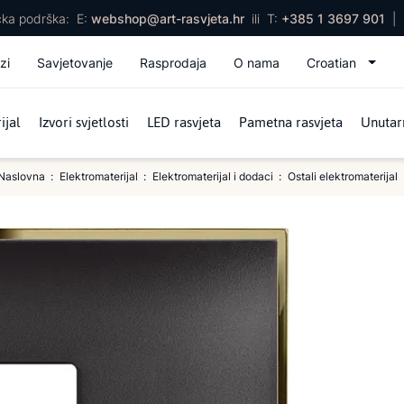
ička podrška:
E:
webshop@art-rasvjeta.hr
ili
T:
+385 1 3697 901
|
zi
Savjetovanje
Rasprodaja
O nama
Croatian
ijal
Izvori svjetlosti
LED rasvjeta
Pametna rasvjeta
Unutarn
Naslovna
Elektromaterijal
Elektromaterijal i dodaci
Ostali elektromaterijal