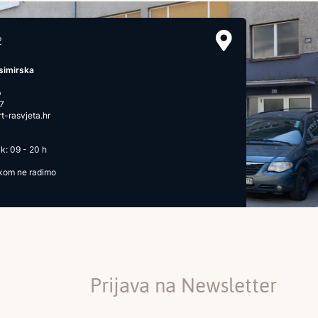
2
simirska
b
7
-rasvjeta.hr
k: 09 - 20 h
ikom ne radimo
Prijava na Newsletter