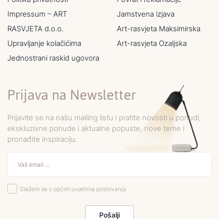
Impressum – ART
Jamstvena izjava
RASVJETA d.o.o.
Art-rasvjeta Maksimirska
Upravljanje kolačićima
Art-rasvjeta Ozaljska
Jednostrani raskid ugovora
Prijava na Newsletter
Prijavite se na našu mailing listu i pratite novosti u ponudi,
ekskluzivne ponude i aktualne popuste, nove teme i
pronađite inspiraciju.
Slažem se s općim uvjetima poslovanja
Pošalji