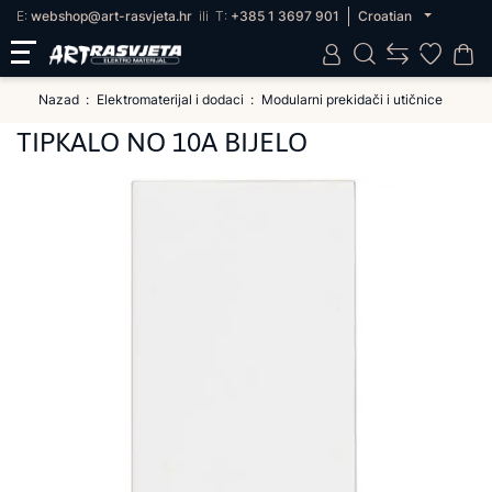
E:
webshop@art-rasvjeta.hr
ili
T:
+385 1 3697 901
Croatian
Nazad
Elektromaterijal i dodaci
Modularni prekidači i utičnice
TIPKALO NO 10A BIJELO