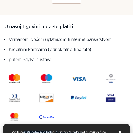
U našoj trgovini možete platiti:
Virmanom, općom uplatnicom ili internet bankarstvom
Kreditnim karticama (jednokratno ili na rate)
putem PayPal sustava
Web koristi kolačiće kako bi se osiguralo bolje korisničko