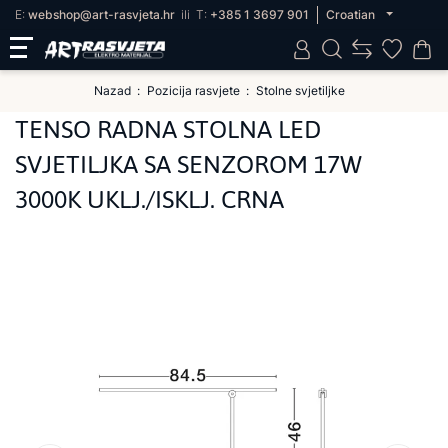
E:
webshop@art-rasvjeta.hr
ili
T:
+385 1 3697 901
Croatian
Nazad
Pozicija rasvjete
Stolne svjetiljke
TENSO RADNA STOLNA LED
SVJETILJKA SA SENZOROM 17W
3000K UKLJ./ISKLJ. CRNA