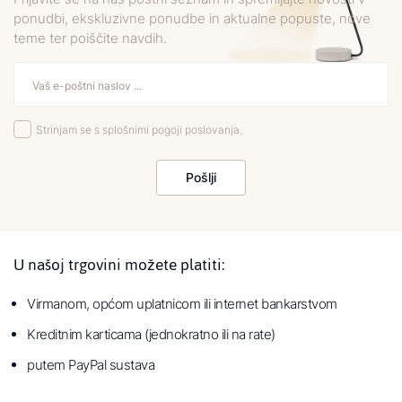
ponudbi, ekskluzivne ponudbe in aktualne popuste, nove
teme ter poiščite navdih.
Strinjam se s splošnimi pogoji poslovanja.
Pošlji
U našoj trgovini možete platiti:
Virmanom, općom uplatnicom ili internet bankarstvom
Kreditnim karticama (jednokratno ili na rate)
putem PayPal sustava