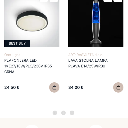
BEST BUY
One Light
ART-RASVJETA d.o.o.
PLAFONJERA LED
LAVA STOLNA LAMPA
1×E27/18W/PLC/230V IP65
PLAVA E14/25W/R39
CRNA
24,50 €
34,00 €