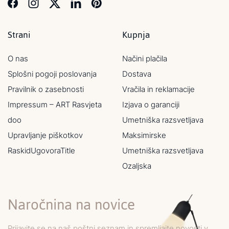
Strani
Kupnja
O nas
Načini plačila
Splošni pogoji poslovanja
Dostava
Pravilnik o zasebnosti
Vračila in reklamacije
Impressum – ART Rasvjeta
Izjava o garanciji
doo
Umetniška razsvetljava
Upravljanje piškotkov
Maksimirske
RaskidUgovoraTitle
Umetniška razsvetljava
Ozaljska
Naročnina na novice
Prijavite se na naš poštni seznam in spremljajte novosti v