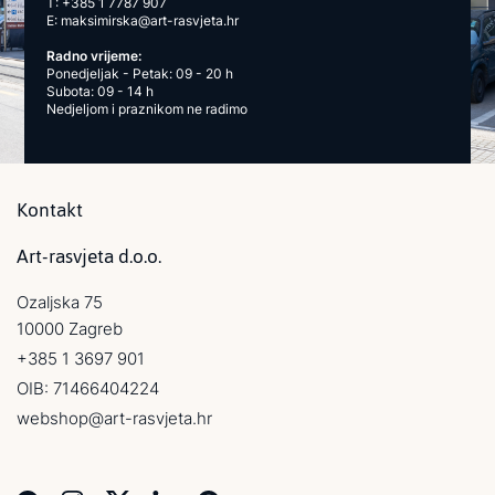
T:
+385 1 7787 907
E:
maksimirska@art-rasvjeta.hr
Radno vrijeme:
Ponedjeljak - Petak: 09 - 20 h
Subota: 09 - 14 h
Nedjeljom i praznikom ne radimo
Kontakt
Art-rasvjeta d.o.o.
Ozaljska 75
10000 Zagreb
+385 1 3697 901
OIB: 71466404224
webshop@art-rasvjeta.hr