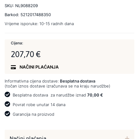
SKU:
NL9088209
Barkod:
5212017488350
Vrijeme isporuke:
10-15 radnih dana
Cijena:
207,70 €
NAČINI PLAĆANJA
Informativna cijena dostave:
Besplatna dostava
(točan iznos dostave izračunava se na kraju narudžbe)
Besplatna dostava
za narudžbe iznad
70,00 €
Povrat robe unutar 14 dana
Garancija na proizvod
Načini plaćanja