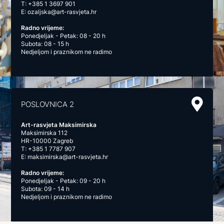
T:
+385 1 3697 901
E:
ozaljska@art-rasvjeta.hr
Radno vrijeme:
Ponedjeljak - Petak: 08 - 20 h
Subota: 08 - 15 h
Nedjeljom i praznikom ne radimo
POSLOVNICA 2
Art-rasvjeta Maksimirska
Maksimirska 112
HR-10000 Zagreb
T:
+385 1 7787 907
E:
maksimirska@art-rasvjeta.hr
Radno vrijeme:
Ponedjeljak - Petak: 09 - 20 h
Subota: 09 - 14 h
Nedjeljom i praznikom ne radimo