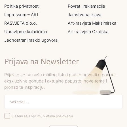
Politika privatnosti
Povrat i reklamacije
Impressum – ART
Jamstvena izjava
RASVJETA d.o.o.
Art-rasvjeta Maksimirska
Upravljanje kolačićima
Art-rasvjeta Ozaljska
Jednostrani raskid ugovora
Prijava na Newsletter
Prijavite se na našu mailing listu i pratite novosti u ponudi,
ekskluzivne ponude i aktualne popuste, nove teme i
pronađite inspiraciju.
Slažem se s općim uvjetima poslovanja