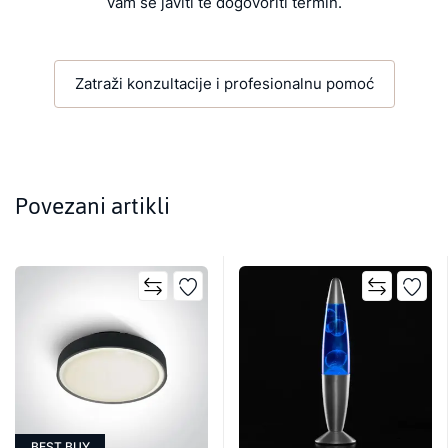
vam se javiti te dogovoriti termin.
Zatraži konzultacije i profesionalnu pomoć
Povezani artikli
BEST BUY