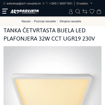
E:
webshop@art-rasvjeta.hr
ili
T:
+385 1 3697 901
Croatian
Nazad
Pozicija rasvjete
Stropna rasvjeta
TANKA ČETVRTASTA BIJELA LED
PLAFONJERA 32W CCT UGR19 230V