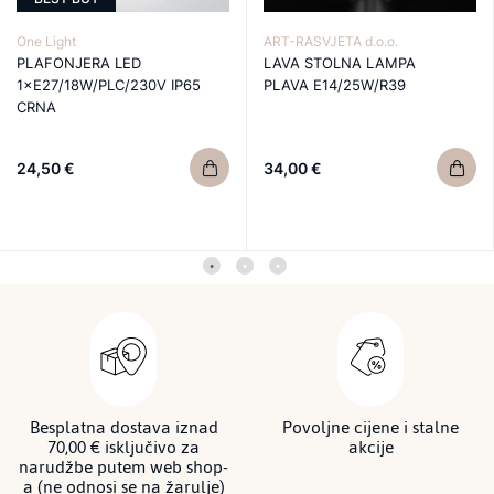
One Light
ART-RASVJETA d.o.o.
PLAFONJERA LED
LAVA STOLNA LAMPA
1×E27/18W/PLC/230V IP65
PLAVA E14/25W/R39
CRNA
24,50 €
34,00 €
Besplatna dostava iznad
Povoljne cijene i stalne
70,00 € isključivo za
akcije
narudžbe putem web shop-
a (ne odnosi se na žarulje)