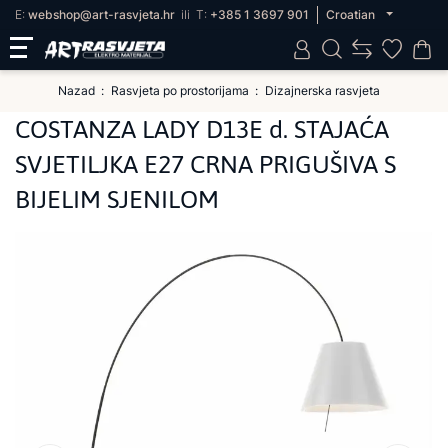
E:
webshop@art-rasvjeta.hr
ili
T:
+385 1 3697 901
Croatian
Nazad
Rasvjeta po prostorijama
Dizajnerska rasvjeta
COSTANZA LADY D13E d. STAJAĆA
SVJETILJKA E27 CRNA PRIGUŠIVA S
BIJELIM SJENILOM