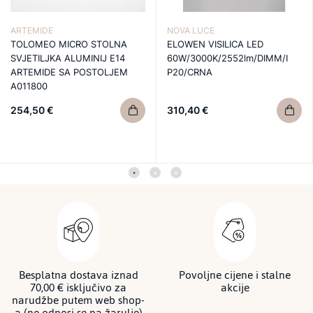
ARTEMIDE
NOVA LUCE
TOLOMEO MICRO STOLNA
ELOWEN VISILICA LED
SVJETILJKA ALUMINIJ E14
60W/3000K/2552lm/DIMM/I
ARTEMIDE SA POSTOLJEM
P20/CRNA
A011800
254,50 €
310,40 €
Besplatna dostava iznad
Povoljne cijene i stalne
70,00 € isključivo za
akcije
narudžbe putem web shop-
a (ne odnosi se na žarulje)