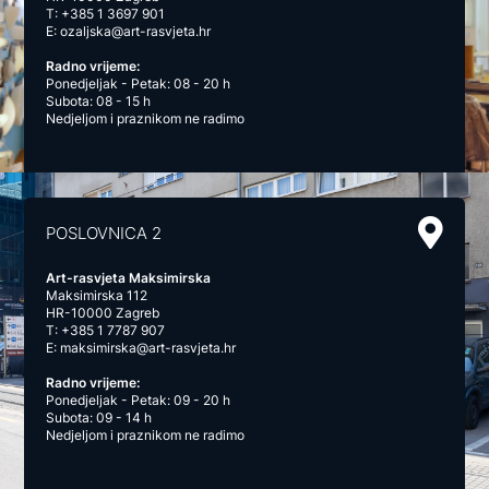
T:
+385 1 3697 901
E:
ozaljska@art-rasvjeta.hr
Radno vrijeme:
Ponedjeljak - Petak: 08 - 20 h
Subota: 08 - 15 h
Nedjeljom i praznikom ne radimo
POSLOVNICA 2
Art-rasvjeta Maksimirska
Maksimirska 112
HR-10000 Zagreb
T:
+385 1 7787 907
E:
maksimirska@art-rasvjeta.hr
Radno vrijeme:
Ponedjeljak - Petak: 09 - 20 h
Subota: 09 - 14 h
Nedjeljom i praznikom ne radimo