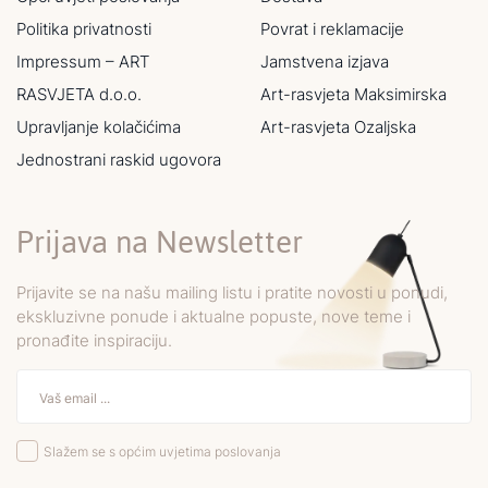
Politika privatnosti
Povrat i reklamacije
Impressum – ART
Jamstvena izjava
RASVJETA d.o.o.
Art-rasvjeta Maksimirska
Upravljanje kolačićima
Art-rasvjeta Ozaljska
Jednostrani raskid ugovora
Prijava na Newsletter
Prijavite se na našu mailing listu i pratite novosti u ponudi,
ekskluzivne ponude i aktualne popuste, nove teme i
pronađite inspiraciju.
Slažem se s općim uvjetima poslovanja