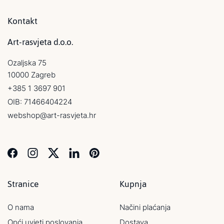
Kontakt
Art-rasvjeta d.o.o.
Ozaljska 75
10000 Zagreb
+385 1 3697 901
OIB: 71466404224
webshop@art-rasvjeta.hr
Stranice
Kupnja
O nama
Načini plaćanja
Opći uvjeti poslovanja
Dostava