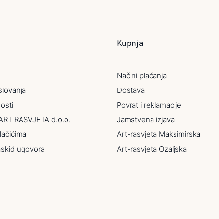
Kupnja
Načini plaćanja
slovanja
Dostava
nosti
Povrat i reklamacije
ART RASVJETA d.o.o.
Jamstvena izjava
lačićima
Art-rasvjeta Maksimirska
askid ugovora
Art-rasvjeta Ozaljska