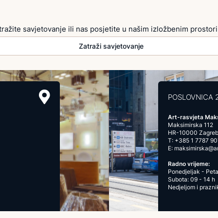
tražite savjetovanje ili nas posjetite u našim izložbenim prostor
Zatraži savjetovanje
POSLOVNICA 
Art-rasvjeta Mak
Maksimirska 112
HR-10000 Zagre
T:
+385 1 7787 90
E:
maksimirska@art
Radno vrijeme:
Ponedjeljak - Peta
Subota: 09 - 14 h
Nedjeljom i prazn