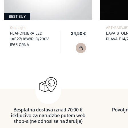
BEST BUY
One Light
ART-RASVJET
PLAFONJERA LED
24,50 €
LAVA STOL
1×E27/18W/PLC/230V
PLAVA E14/
IP65 CRNA
Besplatna dostava iznad 70,00 €
Povoljn
isključivo za narudžbe putem web
shop-a (ne odnosi se na žarulje)