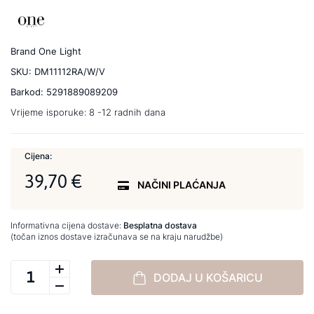
Brand
One Light
SKU:
DM11112RA/W/V
Barkod:
5291889089209
Vrijeme isporuke:
8 -12 radnih dana
Cijena:
39,70 €
NAČINI PLAĆANJA
Informativna cijena dostave:
Besplatna dostava
(točan iznos dostave izračunava se na kraju narudžbe)
DODAJ U KOŠARICU