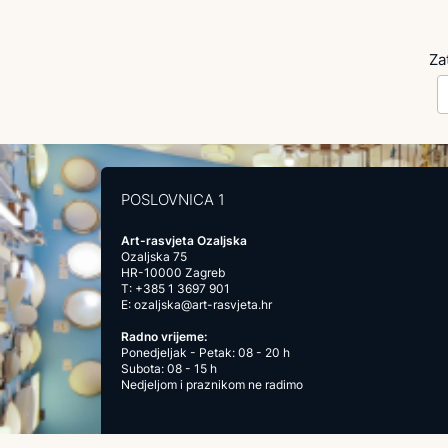
Za
POSLOVNICA 1
Art-rasvjeta Ozaljska
Ozaljska 75
HR-10000 Zagreb
T:
+385 1 3697 901
E:
ozaljska@art-rasvjeta.hr
Radno vrijeme:
Ponedjeljak - Petak: 08 - 20 h
Subota: 08 - 15 h
Nedjeljom i praznikom ne radimo