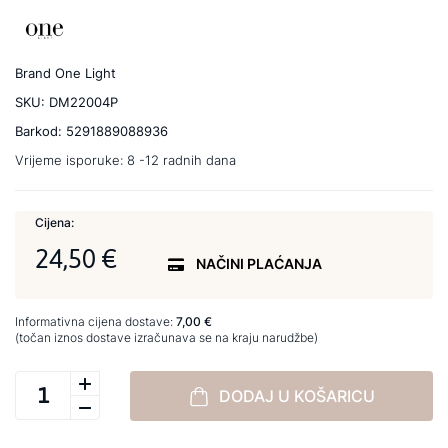
Brand
One Light
SKU:
DM22004P
Barkod:
5291889088936
Vrijeme isporuke:
8 -12 radnih dana
Cijena:
24,50 €
NAČINI PLAĆANJA
Informativna cijena dostave:
7,00 €
(točan iznos dostave izračunava se na kraju narudžbe)
DODAJ U KOŠARICU