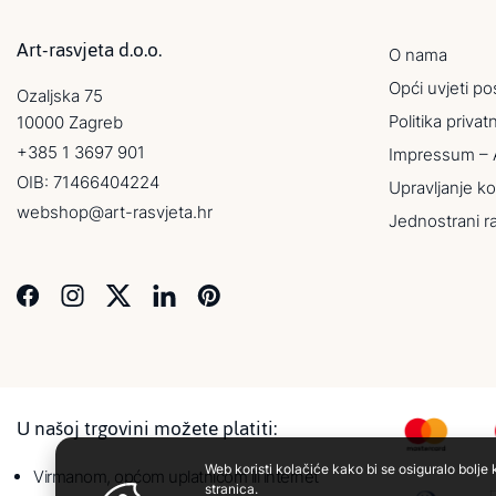
Art-rasvjeta d.o.o.
O nama
Opći uvjeti po
Ozaljska 75
Politika privat
10000 Zagreb
+385 1 3697 901
Impressum – 
OIB: 71466404224
Upravljanje ko
webshop@art-rasvjeta.hr
Jednostrani r
U našoj trgovini možete platiti:
Web koristi kolačiće kako bi se osiguralo bolje 
Virmanom, općom uplatnicom ili internet
stranica.