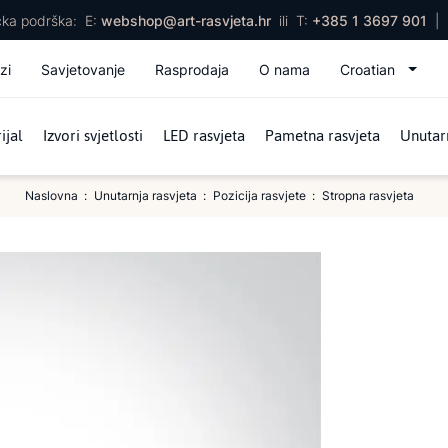
ička podrška:
E:
webshop@art-rasvjeta.hr
ili
T:
+385 1 3697 901
|
zi
Savjetovanje
Rasprodaja
O nama
Croatian
ijal
Izvori svjetlosti
LED rasvjeta
Pametna rasvjeta
Unutarn
Naslovna
Unutarnja rasvjeta
Pozicija rasvjete
Stropna rasvjeta