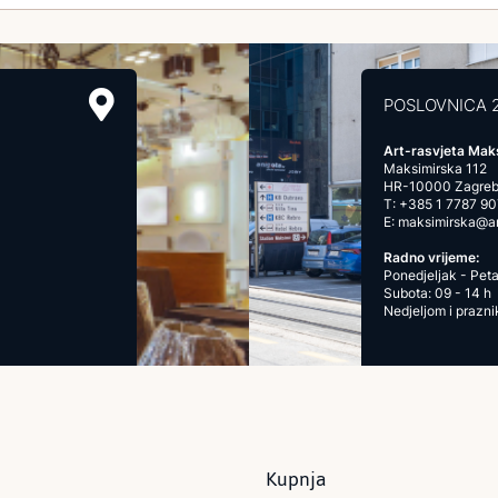
POSLOVNICA 
Art-rasvjeta Mak
Maksimirska 112
HR-10000 Zagre
T:
+385 1 7787 90
E:
maksimirska@art
Radno vrijeme:
Ponedjeljak - Peta
Subota: 09 - 14 h
Nedjeljom i prazn
Kupnja