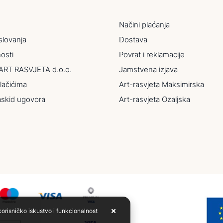
Načini plaćanja
slovanja
Dostava
nosti
Povrat i reklamacije
ART RASVJETA d.o.o.
Jamstvena izjava
lačićima
Art-rasvjeta Maksimirska
askid ugovora
Art-rasvjeta Ozaljska
korisničko iskustvo i funkcionalnost