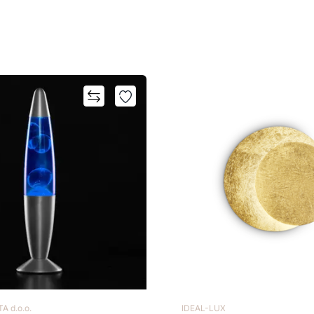
A d.o.o.
IDEAL-LUX