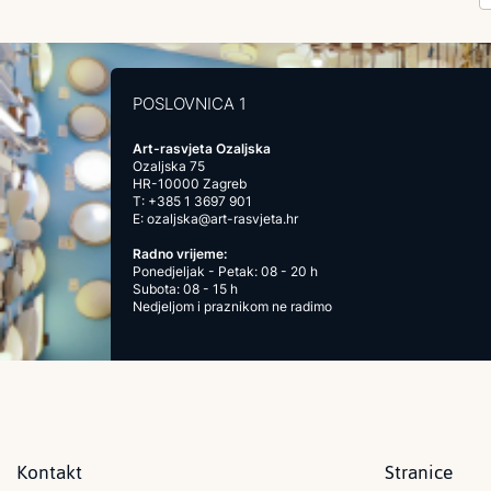
POSLOVNICA 1
Art-rasvjeta Ozaljska
Ozaljska 75
HR-10000 Zagreb
T:
+385 1 3697 901
E:
ozaljska@art-rasvjeta.hr
Radno vrijeme:
Ponedjeljak - Petak: 08 - 20 h
Subota: 08 - 15 h
Nedjeljom i praznikom ne radimo
Kontakt
Stranice