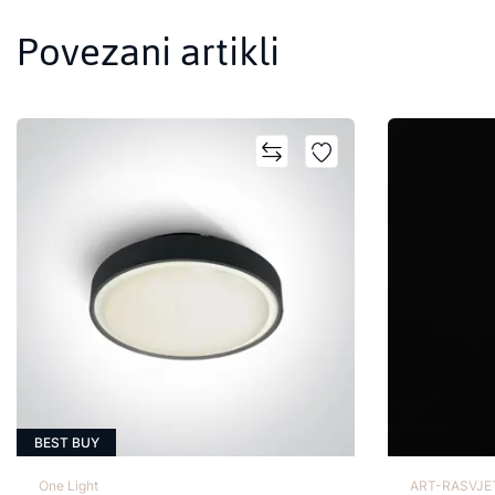
Povezani artikli
BEST BUY
One Light
ART-RASVJET