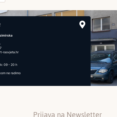
2
simirska
b
7
-rasvjeta.hr
k: 09 - 20 h
ikom ne radimo
Prijava na Newsletter