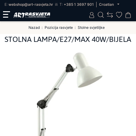
E:
webshop@art-rasvjeta.hr
ili
T:
+385 1 3697 901
Croatian
Nazad
Pozicija rasvjete
Stolne svjetiljke
STOLNA LAMPA/E27/MAX 40W/BIJELA