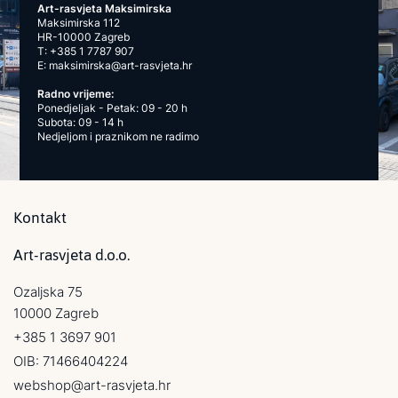
Art-rasvjeta Maksimirska
Maksimirska 112
HR-10000 Zagreb
T:
+385 1 7787 907
E:
maksimirska@art-rasvjeta.hr
Radno vrijeme:
Ponedjeljak - Petak: 09 - 20 h
Subota: 09 - 14 h
Nedjeljom i praznikom ne radimo
Kontakt
Art-rasvjeta d.o.o.
Ozaljska 75
10000 Zagreb
+385 1 3697 901
OIB: 71466404224
webshop@art-rasvjeta.hr