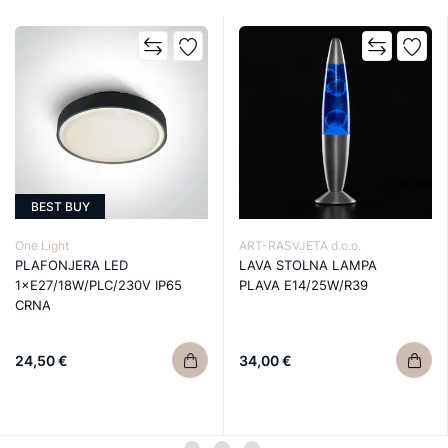
BEST BUY
One Light
ART-RASVJETA d.o.o.
PLAFONJERA LED
LAVA STOLNA LAMPA
1×E27/18W/PLC/230V IP65
PLAVA E14/25W/R39
CRNA
24,50 €
34,00 €