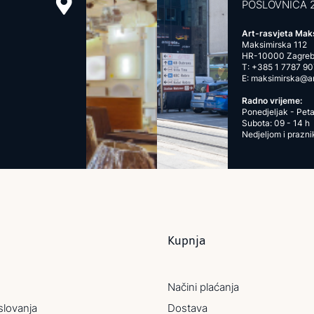
POSLOVNICA 
Art-rasvjeta Mak
Maksimirska 112
HR-10000 Zagre
T:
+385 1 7787 90
E:
maksimirska@art
Radno vrijeme:
Ponedjeljak - Peta
Subota: 09 - 14 h
Nedjeljom i prazn
Kupnja
Načini plaćanja
slovanja
Dostava