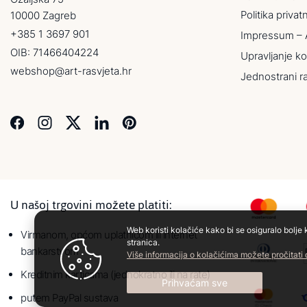
Politika privat
10000 Zagreb
+385 1 3697 901
Impressum – 
OIB: 71466404224
Upravljanje ko
webshop@art-rasvjeta.hr
Jednostrani r
U našoj trgovini možete platiti:
Web koristi kolačiće kako bi se osiguralo bolje 
Virmanom, općom uplatnicom ili internet
stranica.
bankarstvom
Više informacija o kolačićima možete pročitati
Kreditnim karticama (jednokratno ili na rate)
Prihvaćam sve
putem PayPal sustava