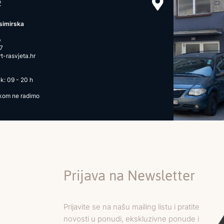
2
simirska
b
7
-rasvjeta.hr
k: 09 - 20 h
ikom ne radimo
Prijava na Newsletter
Prijavite se na našu mailing listu i pratite
novosti u ponudi, ekskluzivne ponude i