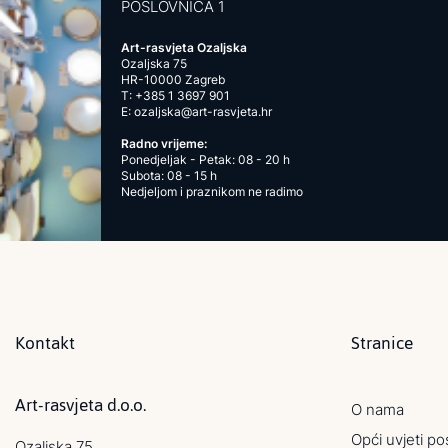
POSLOVNICA 1
Art-rasvjeta Ozaljska
Ozaljska 75
HR-10000 Zagreb
T:
+385 1 3697 901
E:
ozaljska@art-rasvjeta.hr
Radno vrijeme:
Ponedjeljak - Petak: 08 - 20 h
Subota: 08 - 15 h
Nedjeljom i praznikom ne radimo
Kontakt
Stranice
Art-rasvjeta d.o.o.
O nama
Opći uvjeti po
Ozaljska 75