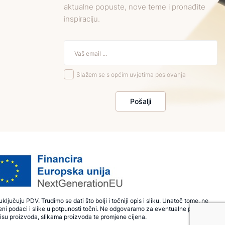
aktualne popuste, nove teme i pronađite
inspiraciju.
Slažem se s općim uvjetima poslovanja
Pošalji
ključuju PDV. Trudimo se dati što bolji i točniji opis i sliku. Unatoč tome, ne
ni podaci i slike u potpunosti točni. Ne odgovaramo za eventualne pogreške
isu proizvoda, slikama proizvoda te promjene cijena.