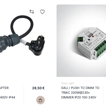
One Light
APTER
28,50 €
DALI / PUSH TO DIMM TO
TRIAC 200W@230v
400V IP44
DIMMER IP20 100-240V