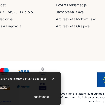
nosti
Povrat i reklamacije
ART RASVJETA d.o.o.
Jamstvena izjava
lačićima
Art-rasvjeta Maksimirska
askid ugovora
Art-rasvjeta Ozaljska
korisničko iskustvo i funkcionalnost
 ovdje
Sve cijene iskazane su u Eurima i u
Podešavanje
možemo garantirati da su svi navede
nastale u op