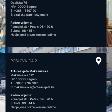
Ozaljska 75
HR-10000 Zagreb
T:
+385 1 3697 901
E:
ozaljska@art-rasvjeta.hr
Radno vrijeme:
Ponedjeljak - Petak: 08 - 20 h
Subota: 08 - 15 h
Nedjeljom i praznikom ne radimo
POSLOVNICA 2
Art-rasvjeta Maksimirska
Maksimirska 112
HR-10000 Zagreb
T:
+385 1 7787 907
E:
maksimirska@art-rasvjeta.hr
Radno vrijeme:
Ponedjeljak - Petak: 09 - 20 h
Subota: 09 - 14 h
Nedjeljom i praznikom ne radimo