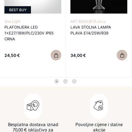
BEST BUY
One Light
ART-RASVJETA d.o.o.
PLAFONJERA LED
LAVA STOLNA LAMPA
1×E27/18W/PLC/230V IP65
PLAVA E14/25W/R39
CRNA
24,50 €
34,00 €
Besplatna dostava iznad
Povoljne cijene i stalne
70,00 € isključivo za
akcije