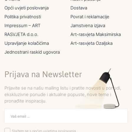
Opći uvjeti poslovanja
Dostava
Politika privatnosti
Povrat i reklamacije
Impressum – ART
Jamstvena izjava
RASVJETA d.o.o.
Art-rasvjeta Maksimirska
Upravljanje kolačićima
Art-rasvjeta Ozaljska
Jednostrani raskid ugovora
Prijava na Newsletter
Prijavite se na našu mailing listu i pratite novosti u ponudi,
ekskluzivne ponude i aktualne popuste, nove teme i
pronađite inspiraciju.
Slažem se s općim uvjetima poslovanja