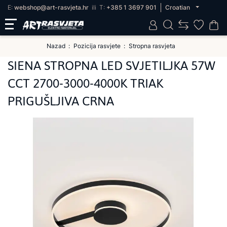
E:
webshop@art-rasvjeta.hr
ili
T:
+385 1 3697 901
Croatian
Nazad
Pozicija rasvjete
Stropna rasvjeta
SIENA STROPNA LED SVJETILJKA 57W
CCT 2700-3000-4000K TRIAK
PRIGUŠLJIVA CRNA