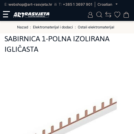
E:
webshop@art-rasvjeta.hr
ili
T:
+385 1 3697 901
Croatian
Nazad
Elektromaterijal i dodaci
Ostali elektromaterijal
SABIRNICA 1-POLNA IZOLIRANA
IGLIČASTA