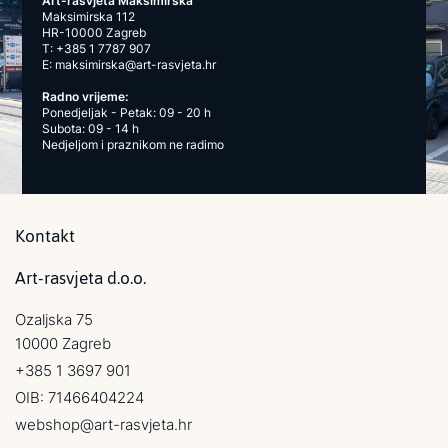
Art-rasvjeta Maksimirska
Maksimirska 112
HR-10000 Zagreb
T:
+385 1 7787 907
E:
maksimirska@art-rasvjeta.hr
Radno vrijeme:
Ponedjeljak - Petak: 09 - 20 h
Subota: 09 - 14 h
Nedjeljom i praznikom ne radimo
Kontakt
Art-rasvjeta d.o.o.
Ozaljska 75
10000 Zagreb
+385 1 3697 901
OIB: 71466404224
webshop@art-rasvjeta.hr