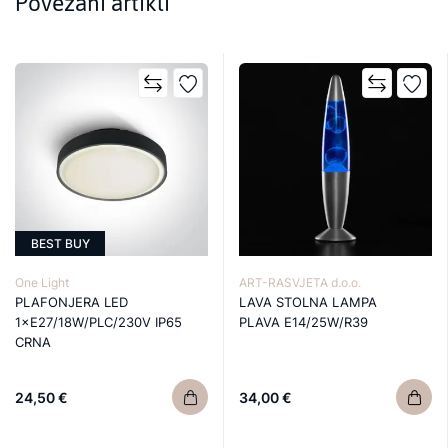
Povezani artikli
BEST BUY
One Light
ART-RASVJETA d.o.o.
PLAFONJERA LED
LAVA STOLNA LAMPA
1×E27/18W/PLC/230V IP65
PLAVA E14/25W/R39
CRNA
24,50 €
34,00 €