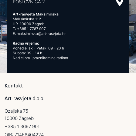
POSLOVNICA 2
Art-rasvjeta Maksimirska
Maksimirska 112
HR-10000 Zagreb
T:
+385 1 7787 907
E:
maksimirska@art-rasvjeta.hr
Radno vrijeme:
Ponedjeljak - Petak: 09 - 20 h
Subota: 09 - 14 h
Nedjeljom i praznikom ne radimo
Kontakt
Art-rasvjeta d.o.o.
Ozaljska 75
10000 Zagreb
+385 1 3697 901
OIB: 71466404224