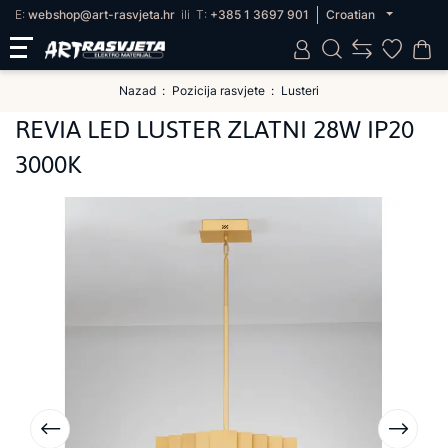
E:
webshop@art-rasvjeta.hr
ili
T:
+385 1 3697 901
Croatian
Nazad
Pozicija rasvjete
Lusteri
REVIA LED LUSTER ZLATNI 28W IP20
3000K