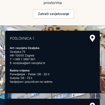
prostorima
Zatraži savjetovanje
POSLOVNICA 1
Art-rasvjeta Ozaljska
Ozaljska 75
HR-10000 Zagreb
T:
+385 1 3697 901
E:
ozaljska@art-rasvjeta.hr
Radno vrijeme:
Ponedjeljak - Petak: 08 - 20 h
Subota: 08 - 15 h
Nedjeljom i praznikom ne radimo