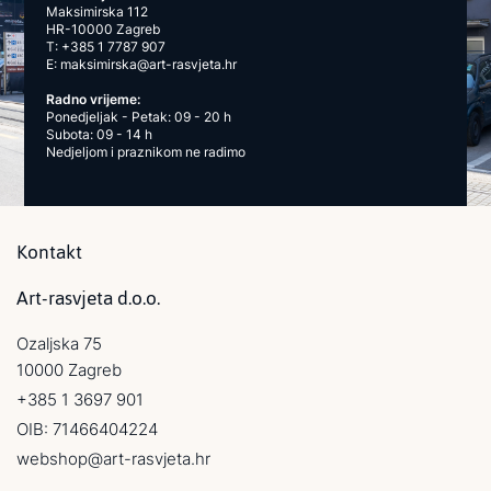
Maksimirska 112
HR-10000 Zagreb
T:
+385 1 7787 907
E:
maksimirska@art-rasvjeta.hr
Radno vrijeme:
Ponedjeljak - Petak: 09 - 20 h
Subota: 09 - 14 h
Nedjeljom i praznikom ne radimo
Kontakt
Art-rasvjeta d.o.o.
Ozaljska 75
10000 Zagreb
+385 1 3697 901
OIB: 71466404224
webshop@art-rasvjeta.hr