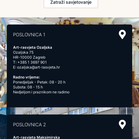
Zatraži savjetovanje
POSLOVNICA 1
Art-rasvjeta Ozaljska
Ozaljska 75
HR-10000 Zagreb
T:
+385 1 3697 901
E:
ozaljska@art-rasvjeta.hr
Radno vrijeme:
Ponedjeljak - Petak: 08 - 20 h
Subota: 08 - 15 h
Nedjeljom i praznikom ne radimo
POSLOVNICA 2
Art-rasvjeta Maksimirska