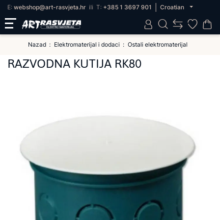
E:
webshop@art-rasvjeta.hr
ili
T:
+385 1 3697 901
Croatian
Nazad
Elektromaterijal i dodaci
Ostali elektromaterijal
RAZVODNA KUTIJA RK80