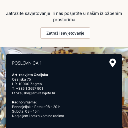
Zatražite savjetovanje ili nas posjetite u našim izložbenim
prostorima
Zatraži savjetovanje
POSLOVNICA 1
Art-rasvjeta Ozaljska
Ozaljska 75
HR-10000 Zagreb
T:
+385 1 3697 901
E:
ozaljska@art-rasvjeta.hr
Radno vrijeme:
Ponedjeljak - Petak: 08 - 20 h
Subota: 08 - 15 h
Nedjeljom i praznikom ne radimo