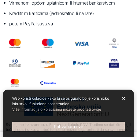
Virmanom, općom uplatnicom ili internet bankarstvom
Kreditnim karticama (jednokratno ili na rate)
putem PayPal sustava
Web koristi kolačiće kako bi se osiguralo bolje korisničko
iskustvo i funkcionalnost stranica.
Više informacija o kolačićima možete pročitati ovdje
Sve cijene iskazane su u Eurima i uključuju PDV. Trudimo se dati što bolji i
Prihvaćam sve
točniji opis i sliku. Unatoč tome, ne možemo garantirati da su svi navedeni
podaci i slike u potpunosti točni. Ne odgovaramo za eventualne pogreške