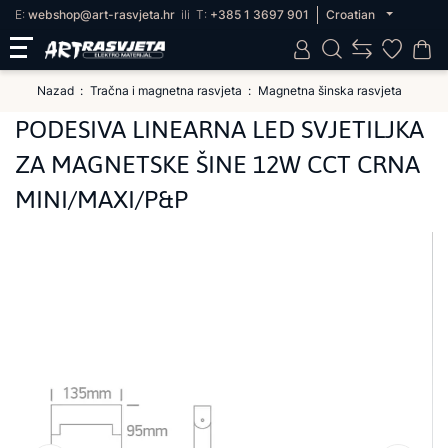
E:
webshop@art-rasvjeta.hr
ili
T:
+385 1 3697 901
Croatian
Nazad
Tračna i magnetna rasvjeta
Magnetna šinska rasvjeta
PODESIVA LINEARNA LED SVJETILJKA
ZA MAGNETSKE ŠINE 12W CCT CRNA
MINI/MAXI/P&P