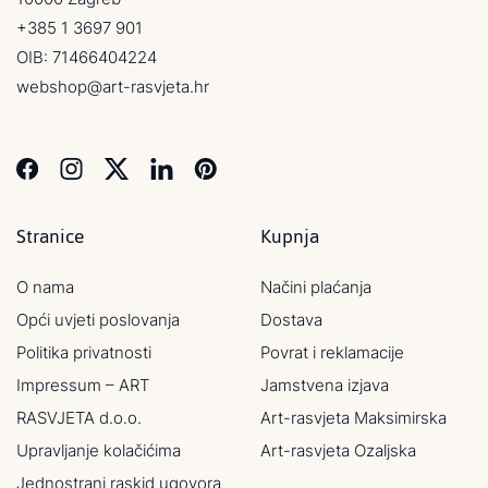
+385 1 3697 901
OIB: 71466404224
webshop@art-rasvjeta.hr
Stranice
Kupnja
O nama
Načini plaćanja
Opći uvjeti poslovanja
Dostava
Politika privatnosti
Povrat i reklamacije
Impressum – ART
Jamstvena izjava
RASVJETA d.o.o.
Art-rasvjeta Maksimirska
Upravljanje kolačićima
Art-rasvjeta Ozaljska
Jednostrani raskid ugovora