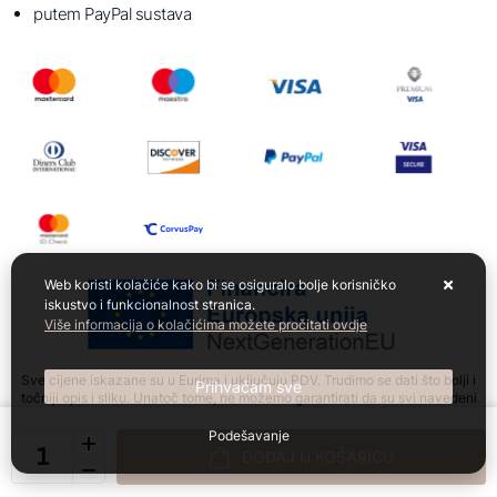
putem PayPal sustava
Web koristi kolačiće kako bi se osiguralo bolje korisničko
iskustvo i funkcionalnost stranica.
Više informacija o kolačićima možete pročitati ovdje
Sve cijene iskazane su u Eurima i uključuju PDV. Trudimo se dati što bolji i
Prihvaćam sve
točniji opis i sliku. Unatoč tome, ne možemo garantirati da su svi navedeni
podaci i slike u potpunosti točni. Ne odgovaramo za eventualne pogreške
nastale u opisu proizvoda, slikama proizvoda te promjene cijena.
Podešavanje
DODAJ U KOŠARICU
Izrada web shopa