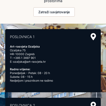
prostorima
Zatraži savjetovanje
POSLOVNICA 1
Art-rasvjeta Ozaljska
Ozaljska 75
HR-10000 Zagreb
T:
+385 1 3697 901
E:
ozaljska@art-rasvjeta.hr
Radno vrijeme:
Ponedjeljak - Petak: 08 - 20 h
Subota: 08 - 15 h
Nedjeljom i praznikom ne radimo
POSLOVNICA 2