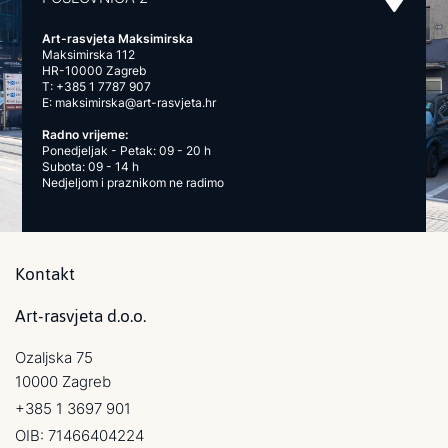
Art-rasvjeta Maksimirska
Maksimirska 112
HR-10000 Zagreb
T:
+385 1 7787 907
E:
maksimirska@art-rasvjeta.hr
Radno vrijeme:
Ponedjeljak - Petak: 09 - 20 h
Subota: 09 - 14 h
Nedjeljom i praznikom ne radimo
Kontakt
Art-rasvjeta d.o.o.
Ozaljska 75
10000 Zagreb
+385 1 3697 901
OIB: 71466404224