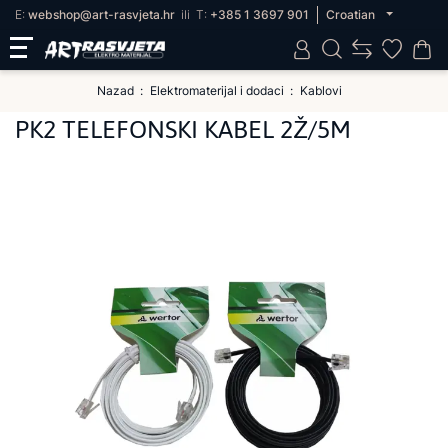
E:
webshop@art-rasvjeta.hr
ili
T:
+385 1 3697 901
Croatian
Nazad
Elektromaterijal i dodaci
Kablovi
PK2 TELEFONSKI KABEL 2Ž/5M