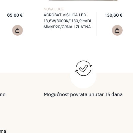
NOVA LUCE
65,00 €
ACROBAT VISILICA LED
130,60 €
13,6W/3000K/1130,9lm/DI
MM/IP20/CRNA I ZLATNA
ine
Mogućnost povrata unutar 15 dana
ima