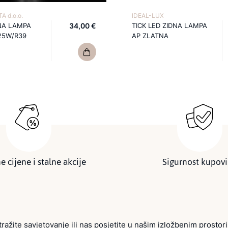
A d.o.o.
IDEAL-LUX
NA LAMPA
34,00 €
TICK LED ZIDNA LAMPA
25W/R39
AP ZLATNA
e cijene i stalne akcije
Sigurnost kupov
tražite savjetovanje ili nas posjetite u našim izložbenim prostor