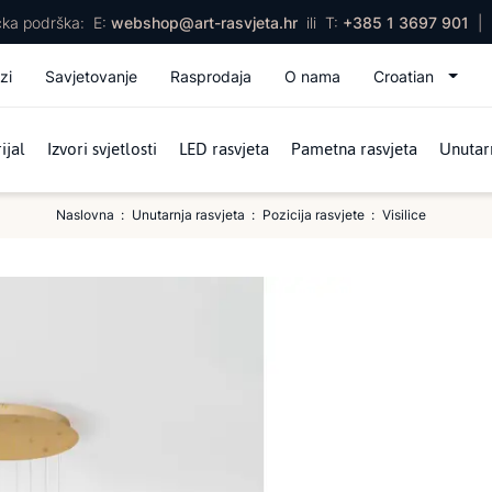
ička podrška:
E:
webshop@art-rasvjeta.hr
ili
T:
+385 1 3697 901
|
zi
Savjetovanje
Rasprodaja
O nama
Croatian
ijal
Izvori svjetlosti
LED rasvjeta
Pametna rasvjeta
Unutarn
Naslovna
Unutarnja rasvjeta
Pozicija rasvjete
Visilice