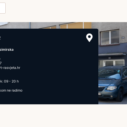
2
simirska
b
7
-rasvjeta.hr
k: 09 - 20 h
ikom ne radimo