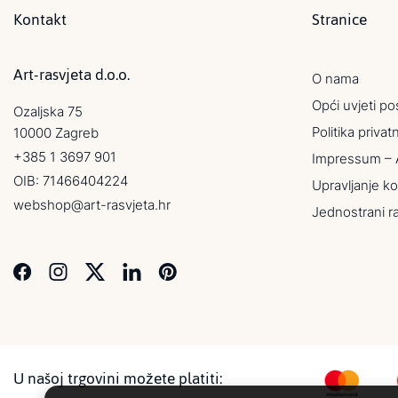
Kontakt
Stranice
Art-rasvjeta d.o.o.
O nama
Opći uvjeti po
Ozaljska 75
Politika privat
10000 Zagreb
+385 1 3697 901
Impressum – 
OIB: 71466404224
Upravljanje ko
webshop@art-rasvjeta.hr
Jednostrani r
U našoj trgovini možete platiti: