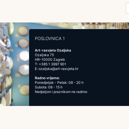
POSLOVNICA 1
Art-rasvjeta Ozaljska
Ozaljska 75
HR-10000 Zagreb
T:
+385 1 3697 901
E:
ozaljska@art-rasvjeta.hr
Radno vrijeme:
Ponedjeljak - Petak: 08 - 20 h
Subota: 08 - 15 h
Nedjeljom i praznikom ne radimo