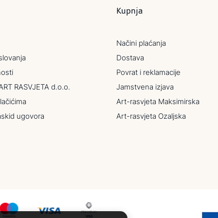
Kupnja
Načini plaćanja
slovanja
Dostava
nosti
Povrat i reklamacije
ART RASVJETA d.o.o.
Jamstvena izjava
lačićima
Art-rasvjeta Maksimirska
askid ugovora
Art-rasvjeta Ozaljska