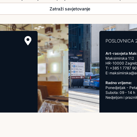
Zatraži savjetovanje
POSLOVNICA 
Art-rasvjeta Mak
Maksimirska 112
HR-10000 Zagre
T:
+385 1 7787 90
E:
maksimirska@art
Radno vrijeme:
Ponedjeljak - Peta
Subota: 09 - 14 h
Nedjeljom i prazn