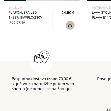
One Light
ART-RASVJET
PLAFONJERA LED
24,50 €
LAVA STOL
1×E27/18W/PLC/230V
PLAVA E14/
IP65 CRNA
Besplatna dostava iznad 70,00 €
Povoljn
isključivo za narudžbe putem web
shop-a (ne odnosi se na žarulje)
Za