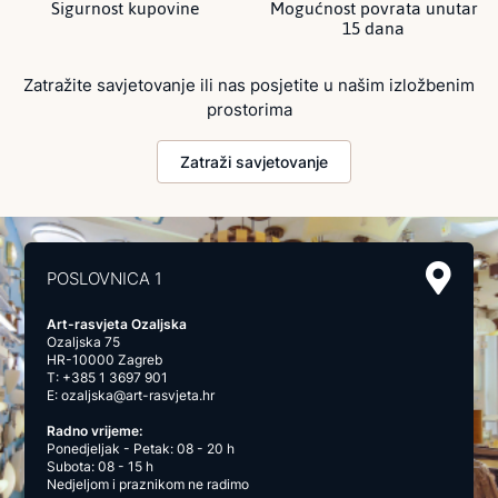
Sigurnost kupovine
Mogućnost povrata unutar
15 dana
Zatražite savjetovanje ili nas posjetite u našim izložbenim
prostorima
Zatraži savjetovanje
POSLOVNICA 1
Art-rasvjeta Ozaljska
Ozaljska 75
HR-10000 Zagreb
T:
+385 1 3697 901
E:
ozaljska@art-rasvjeta.hr
Radno vrijeme:
Ponedjeljak - Petak: 08 - 20 h
Subota: 08 - 15 h
Nedjeljom i praznikom ne radimo