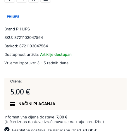
Brand
PHILIPS
SKU:
8721103047564
Barkod:
8721103047564
Dostupnost artikla:
Artikl je dostupan
Vrijeme isporuke:
3 - 5 radnih dana
Cijena:
5,00 €
NAČINI PLAĆANJA
Informativna cijena dostave:
7,00 €
(točan iznos dostave izračunava se na kraju narudžbe)
Besplatna dostava
za narudžbe iznad
70,00 €