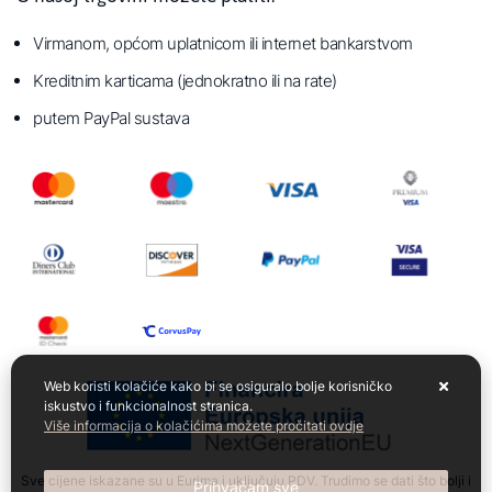
Virmanom, općom uplatnicom ili internet bankarstvom
Kreditnim karticama (jednokratno ili na rate)
putem PayPal sustava
Web koristi kolačiće kako bi se osiguralo bolje korisničko
iskustvo i funkcionalnost stranica.
Više informacija o kolačićima možete pročitati ovdje
Sve cijene iskazane su u Eurima i uključuju PDV. Trudimo se dati što bolji i
Prihvaćam sve