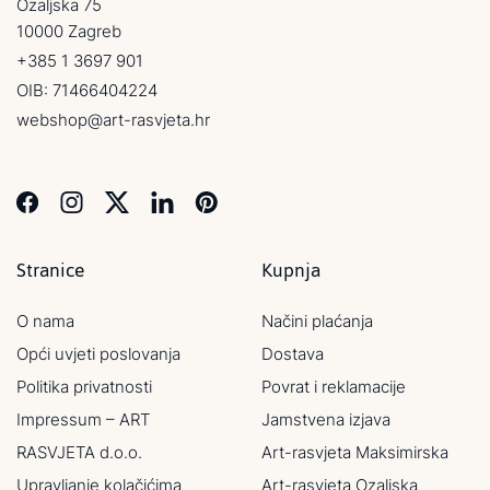
Ozaljska 75
10000 Zagreb
+385 1 3697 901
OIB: 71466404224
webshop@art-rasvjeta.hr
Stranice
Kupnja
O nama
Načini plaćanja
Opći uvjeti poslovanja
Dostava
Politika privatnosti
Povrat i reklamacije
Impressum – ART
Jamstvena izjava
RASVJETA d.o.o.
Art-rasvjeta Maksimirska
Upravljanje kolačićima
Art-rasvjeta Ozaljska