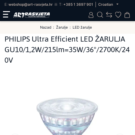
E:
webshop@art-rasvjeta.hr
ili
T:
+385 1 3697 901
Croatian
Nazad
Žarulje
LED žarulje
PHILIPS Ultra Efficient LED ŽARULJA
GU10/1,2W/215lm=35W/36°/2700K/24
0V