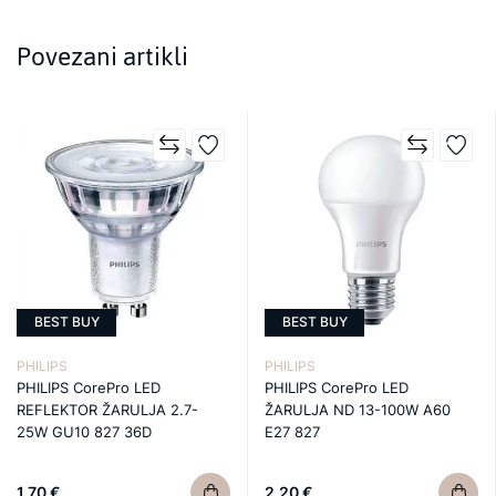
Povezani artikli
BEST BUY
BEST BUY
PHILIPS
PHILIPS
PHILIPS CorePro LED
PHILIPS CorePro LED
REFLEKTOR ŽARULJA 2.7-
ŽARULJA ND 13-100W A60
25W GU10 827 36D
E27 827
1,70 €
2,20 €