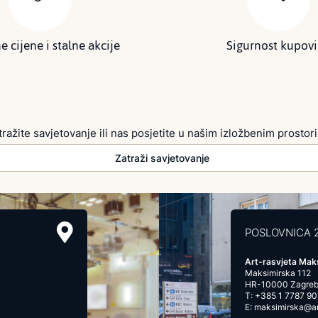
e cijene i stalne akcije
Sigurnost kupov
tražite savjetovanje ili nas posjetite u našim izložbenim prostor
Zatraži savjetovanje
POSLOVNICA 
Art-rasvjeta Mak
Maksimirska 112
HR-10000 Zagre
T:
+385 1 7787 90
E:
maksimirska@art