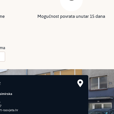
ine
Mogućnost povrata unutar 15 dana
ima
2
simirska
b
7
-rasvjeta.hr