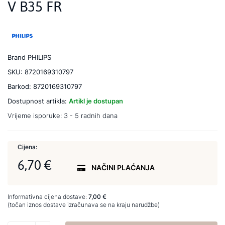
V B35 FR
Brand
PHILIPS
SKU:
8720169310797
Barkod:
8720169310797
Dostupnost artikla:
Artikl je dostupan
Vrijeme isporuke:
3 - 5 radnih dana
Cijena:
6,70 €
NAČINI PLAĆANJA
Informativna cijena dostave:
7,00 €
(točan iznos dostave izračunava se na kraju narudžbe)