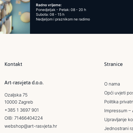
Radno vrijeme:
Ponedjeljak - Petak: 08 - 20 h
Subota: 08 - 15 h
Nedjeljom i praznikom ne radimo
Kontakt
Stranice
Art-rasvjeta d.o.o.
O nama
Opći uvjeti po
Ozaljska 75
Politika privat
10000 Zagreb
+385 1 3697 901
Impressum – 
OIB: 71466404224
Upravljanje ko
webshop@art-rasvjeta.hr
Jednostrani r