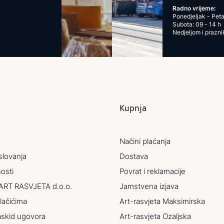
Radno vrijeme:
Ponedjeljak - Peta
Subota: 09 - 14 h
Nedjeljom i prazn
Kupnja
Načini plaćanja
slovanja
Dostava
nosti
Povrat i reklamacije
ART RASVJETA d.o.o.
Jamstvena izjava
lačićima
Art-rasvjeta Maksimirska
askid ugovora
Art-rasvjeta Ozaljska