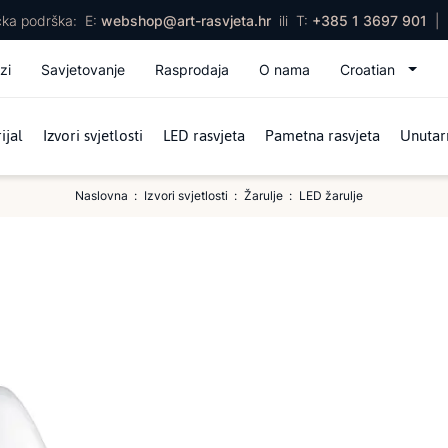
ička podrška:
E:
webshop@art-rasvjeta.hr
ili
T:
+385 1 3697 901
|
zi
Savjetovanje
Rasprodaja
O nama
Croatian
ijal
Izvori svjetlosti
LED rasvjeta
Pametna rasvjeta
Unutarn
Naslovna
Izvori svjetlosti
Žarulje
LED žarulje