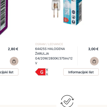
OSRAM / LEDVANCE
2,80 €
64425S HALOGENA
3,00 €
ŽARULJA
G4/20W/2800K/375lm/12
V
ijski list
Informacijski list