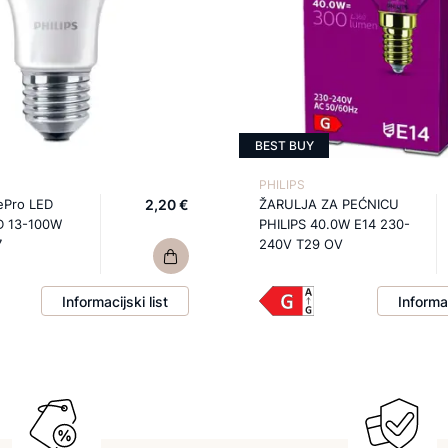
BEST BUY
PHILIPS
ePro LED
2,20 €
ŽARULJA ZA PEĆNICU
D 13-100W
PHILIPS 40.0W E14 230-
7
240V T29 OV
Informacijski list
Informac