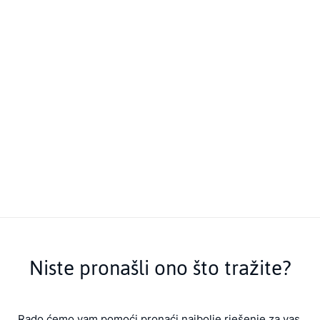
Niste pronašli ono što tražite?
Rado ćemo vam pomoći pronaći najbolje rješenje za vas.