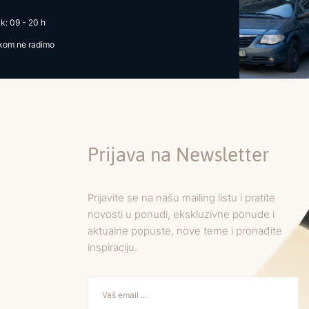
k: 09 - 20 h
ikom ne radimo
Prijava na Newsletter
Prijavite se na našu mailing listu i pratite
novosti u ponudi, ekskluzivne ponude i
aktualne popuste, nove teme i pronađite
inspiraciju.