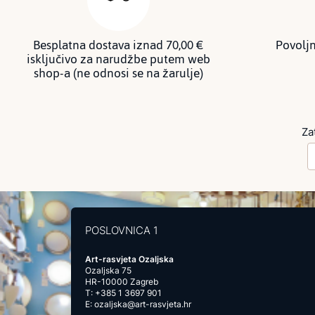
Besplatna dostava iznad 70,00 €
Povoljn
isključivo za narudžbe putem web
shop-a (ne odnosi se na žarulje)
Za
POSLOVNICA 1
Art-rasvjeta Ozaljska
Ozaljska 75
HR-10000 Zagreb
T:
+385 1 3697 901
E:
ozaljska@art-rasvjeta.hr