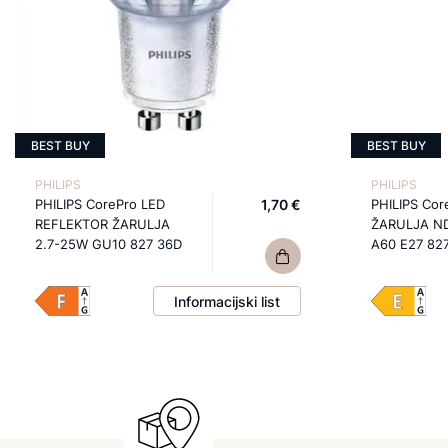
BEST BUY
BEST BUY
PHILIPS
PHILIPS
PHILIPS CorePro LED
1,70 €
PHILIPS Cor
REFLEKTOR ŽARULJA
ŽARULJA N
2.7-25W GU10 827 36D
A60 E27 82
Informacijski list