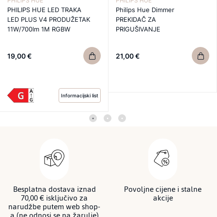
PHILIPS HUE
PHILIPS HUE
PHILIPS HUE LED TRAKA
Philips Hue Dimmer
LED PLUS V4 PRODUŽETAK
PREKIDAČ ZA
11W/700lm 1M RGBW
PRIGUŠIVANJE
19,00 €
21,00 €
Informacijski list
Besplatna dostava iznad
Povoljne cijene i stalne
70,00 € isključivo za
akcije
narudžbe putem web shop-
a (ne odnosi se na žarulje)