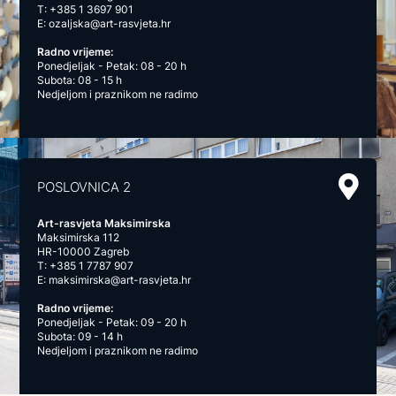
T:
+385 1 3697 901
E:
ozaljska@art-rasvjeta.hr
Radno vrijeme:
Ponedjeljak - Petak: 08 - 20 h
Subota: 08 - 15 h
Nedjeljom i praznikom ne radimo
POSLOVNICA 2
Art-rasvjeta Maksimirska
Maksimirska 112
HR-10000 Zagreb
T:
+385 1 7787 907
E:
maksimirska@art-rasvjeta.hr
Radno vrijeme:
Ponedjeljak - Petak: 09 - 20 h
Subota: 09 - 14 h
Nedjeljom i praznikom ne radimo