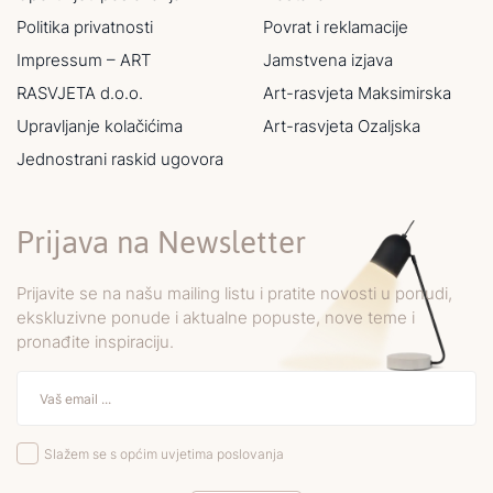
Politika privatnosti
Povrat i reklamacije
Impressum – ART
Jamstvena izjava
RASVJETA d.o.o.
Art-rasvjeta Maksimirska
Upravljanje kolačićima
Art-rasvjeta Ozaljska
Jednostrani raskid ugovora
Prijava na Newsletter
Prijavite se na našu mailing listu i pratite novosti u ponudi,
ekskluzivne ponude i aktualne popuste, nove teme i
pronađite inspiraciju.
Slažem se s općim uvjetima poslovanja