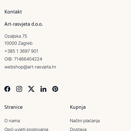
Kontakt
Art-rasvjeta d.o.o.
Ozaljska 75
10000 Zagreb
+385 1 3697 901
OIB: 71466404224
webshop@art-rasvjeta.hr
Stranice
Kupnja
O nama
Načini plaćanja
Opći uvjeti poslovanja
Dostava