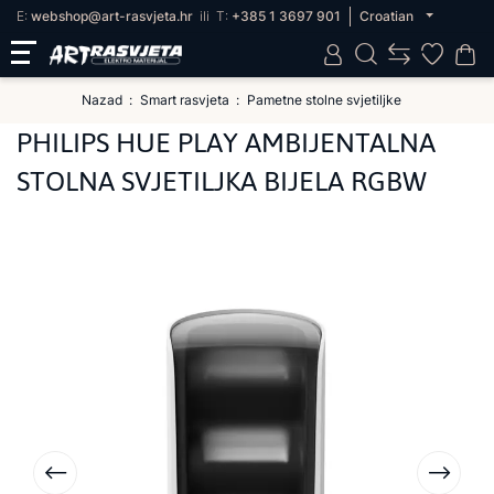
E:
webshop@art-rasvjeta.hr
ili
T:
+385 1 3697 901
Croatian
Nazad
Smart rasvjeta
Pametne stolne svjetiljke
PHILIPS HUE PLAY AMBIJENTALNA
STOLNA SVJETILJKA BIJELA RGBW