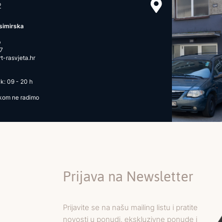
2
simirska
b
7
-rasvjeta.hr
k: 09 - 20 h
ikom ne radimo
Prijava na Newsletter
Prijavite se na našu mailing listu i pratite
novosti u ponudi, ekskluzivne ponude i