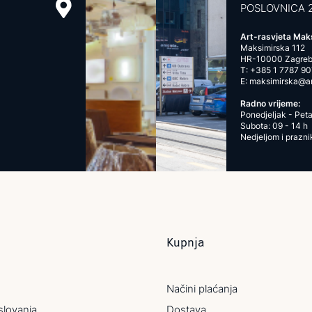
POSLOVNICA 
Art-rasvjeta Mak
Maksimirska 112
HR-10000 Zagre
T:
+385 1 7787 90
E:
maksimirska@art
Radno vrijeme:
Ponedjeljak - Peta
Subota: 09 - 14 h
Nedjeljom i prazn
Kupnja
Načini plaćanja
slovanja
Dostava