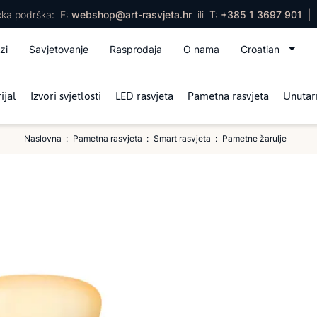
ička podrška:
E:
webshop@art-rasvjeta.hr
ili
T:
+385 1 3697 901
|
zi
Savjetovanje
Rasprodaja
O nama
Croatian
ijal
Izvori svjetlosti
LED rasvjeta
Pametna rasvjeta
Unutarn
Naslovna
Pametna rasvjeta
Smart rasvjeta
Pametne žarulje