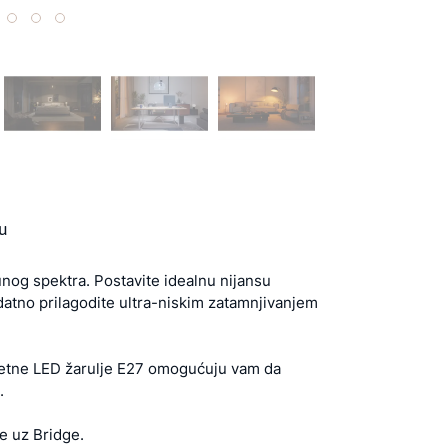
u
nog spektra. Postavite idealnu nijansu
odatno prilagodite ultra-niskim zatamnjivanjem
ametne LED žarulje E27 omogućuju vam da
.
te uz Bridge.