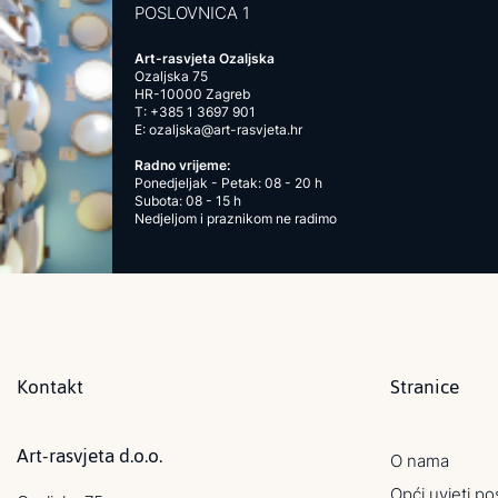
POSLOVNICA 1
Art-rasvjeta Ozaljska
Ozaljska 75
HR-10000 Zagreb
T:
+385 1 3697 901
E:
ozaljska@art-rasvjeta.hr
Radno vrijeme:
Ponedjeljak - Petak: 08 - 20 h
Subota: 08 - 15 h
Nedjeljom i praznikom ne radimo
Kontakt
Stranice
Art-rasvjeta d.o.o.
O nama
Opći uvjeti po