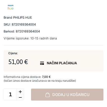
Brand
PHILIPS HUE
SKU:
8720169364004
Barkod:
8720169364004
Vrijeme isporuke:
10-15 radnih dana
Cijena:
51,00 €
NAČINI PLAĆANJA
Informativna cijena dostave:
7,00 €
(točan iznos dostave izračunava se na kraju narudžbe)
DODAJ U KOŠARICU