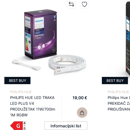
BEST BUY
BEST BUY
PHILIPS HUE
PHILIPS HUE
PHILIPS HUE LED TRAKA
19,00 €
Philips Hue
LED PLUS V4
PREKIDAČ Z
PRODUŽETAK 11W/700lm
PRIGUŠIVAN
1M RGBW
Informacijski list