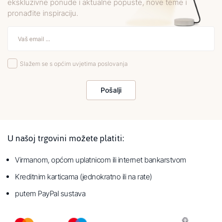
ekskluzivne ponude i aktualne popuste, nove teme i
pronađite inspiraciju.
Slažem se s općim uvjetima poslovanja
Pošalji
U našoj trgovini možete platiti:
Virmanom, općom uplatnicom ili internet bankarstvom
Kreditnim karticama (jednokratno ili na rate)
putem PayPal sustava