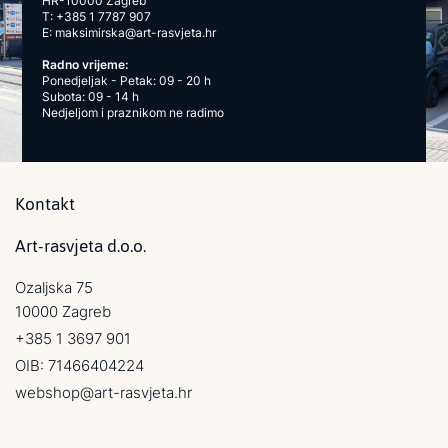
HR-10000 Zagreb
T:
+385 1 7787 907
E:
maksimirska@art-rasvjeta.hr
Radno vrijeme:
Ponedjeljak - Petak: 09 - 20 h
Subota: 09 - 14 h
Nedjeljom i praznikom ne radimo
Kontakt
Art-rasvjeta d.o.o.
Ozaljska 75
10000 Zagreb
+385 1 3697 901
OIB: 71466404224
webshop@art-rasvjeta.hr