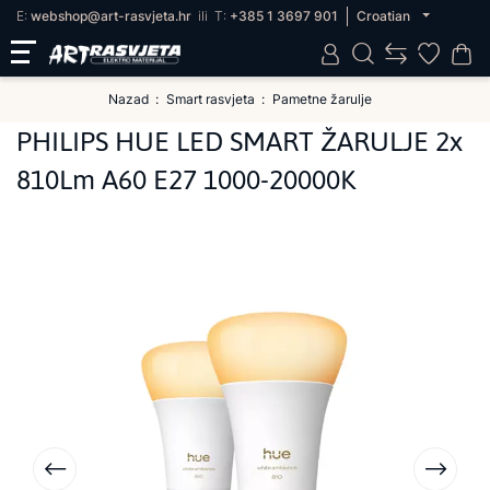
E:
webshop@art-rasvjeta.hr
ili
T:
+385 1 3697 901
Croatian
Nazad
Smart rasvjeta
Pametne žarulje
PHILIPS HUE LED SMART ŽARULJE 2x
810Lm A60 E27 1000-20000K