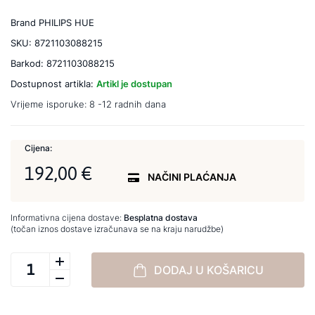
Brand
PHILIPS HUE
SKU:
8721103088215
Barkod:
8721103088215
Dostupnost artikla:
Artikl je dostupan
Vrijeme isporuke:
8 -12 radnih dana
Cijena:
192,00 €
NAČINI PLAĆANJA
Informativna cijena dostave:
Besplatna dostava
(točan iznos dostave izračunava se na kraju narudžbe)
DODAJ U KOŠARICU