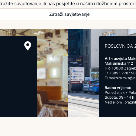
tražite savjetovanje ili nas posjetite u našim izložbenim prostor
Zatraži savjetovanje
POSLOVNICA 
Art-rasvjeta Mak
Maksimirska 112
HR-10000 Zagre
T:
+385 1 7787 90
E:
maksimirska@art
Radno vrijeme:
Ponedjeljak - Peta
Subota: 09 - 14 h
Nedjeljom i prazn