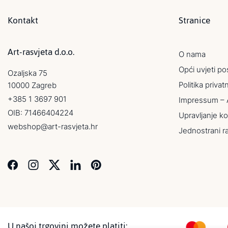
Kontakt
Stranice
Art-rasvjeta d.o.o.
O nama
Opći uvjeti po
Ozaljska 75
Politika privat
10000 Zagreb
+385 1 3697 901
Impressum – 
OIB: 71466404224
Upravljanje ko
webshop@art-rasvjeta.hr
Jednostrani r
U našoj trgovini možete platiti: