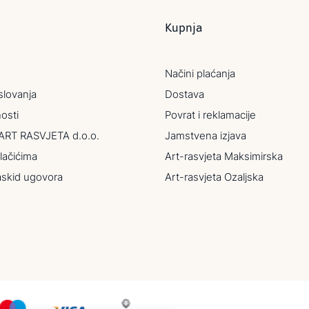
Kupnja
Načini plaćanja
slovanja
Dostava
nosti
Povrat i reklamacije
ART RASVJETA d.o.o.
Jamstvena izjava
lačićima
Art-rasvjeta Maksimirska
askid ugovora
Art-rasvjeta Ozaljska