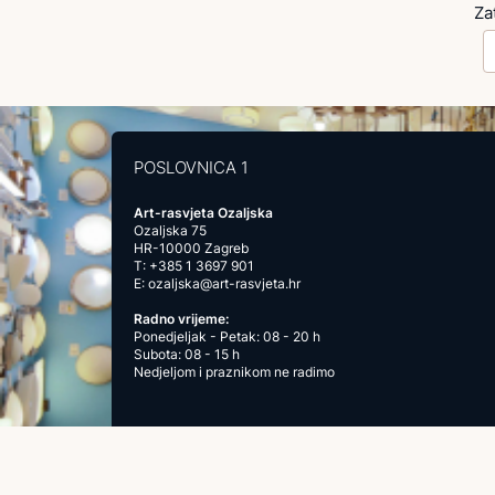
Za
POSLOVNICA 1
Art-rasvjeta Ozaljska
Ozaljska 75
HR-10000 Zagreb
T:
+385 1 3697 901
E:
ozaljska@art-rasvjeta.hr
Radno vrijeme:
Ponedjeljak - Petak: 08 - 20 h
Subota: 08 - 15 h
Nedjeljom i praznikom ne radimo