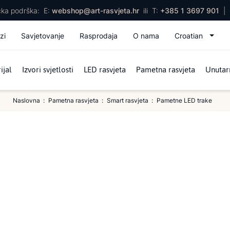
ička podrška:
E:
webshop@art-rasvjeta.hr
ili
T:
+385 1 3697 901
|
zi
Savjetovanje
Rasprodaja
O nama
Croatian
ijal
Izvori svjetlosti
LED rasvjeta
Pametna rasvjeta
Unutarn
Naslovna
Pametna rasvjeta
Smart rasvjeta
Pametne LED trake