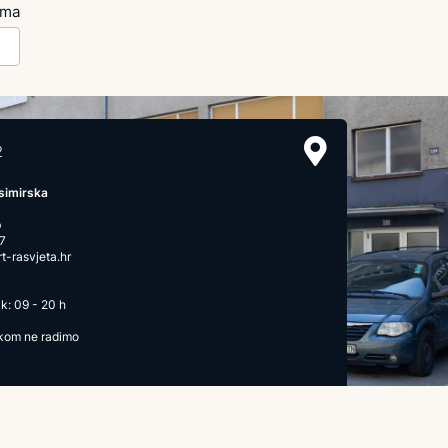
ima
2
simirska
b
7
-rasvjeta.hr
k: 09 - 20 h
ikom ne radimo