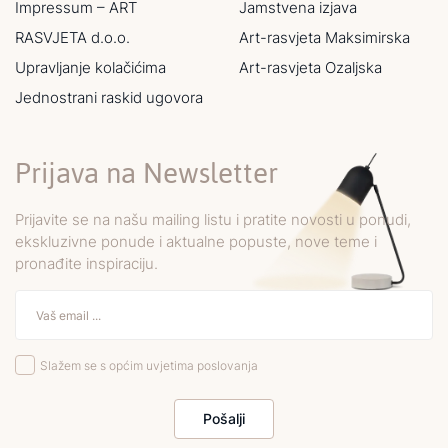
Impressum – ART
Jamstvena izjava
RASVJETA d.o.o.
Art-rasvjeta Maksimirska
Upravljanje kolačićima
Art-rasvjeta Ozaljska
Jednostrani raskid ugovora
Prijava na Newsletter
Prijavite se na našu mailing listu i pratite novosti u ponudi,
ekskluzivne ponude i aktualne popuste, nove teme i
pronađite inspiraciju.
Slažem se s općim uvjetima poslovanja
Pošalji