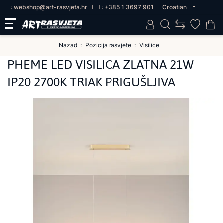
E:
webshop@art-rasvjeta.hr
ili
T:
+385 1 3697 901
Croatian
Nazad
Pozicija rasvjete
Visilice
PHEME LED VISILICA ZLATNA 21W
IP20 2700K TRIAK PRIGUŠLJIVA