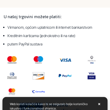
U našoj trgovini možete platiti:
Virmanom, općom uplatnicom ili internet bankarstvom
Kreditnim karticama (jednokratno ili na rate)
putem PayPal sustava
Web koristi kolačiće kako bi se osiguralo bolje korisničko
iskustvo i funkcionalnost stranica.