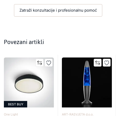
Zatraži konzultacije i profesionalnu pomoć
Povezani artikli
BEST BUY
One Light
ART-RASVJETA d.o.o.