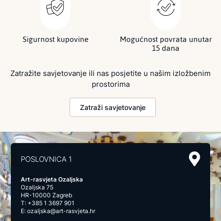
Sigurnost kupovine
Mogućnost povrata unutar
15 dana
Zatražite savjetovanje ili nas posjetite u našim izložbenim
prostorima
Zatraži savjetovanje
POSLOVNICA 1
Art-rasvjeta Ozaljska
Ozaljska 75
HR-10000 Zagreb
T:
+385 1 3697 901
E:
ozaljska@art-rasvjeta.hr