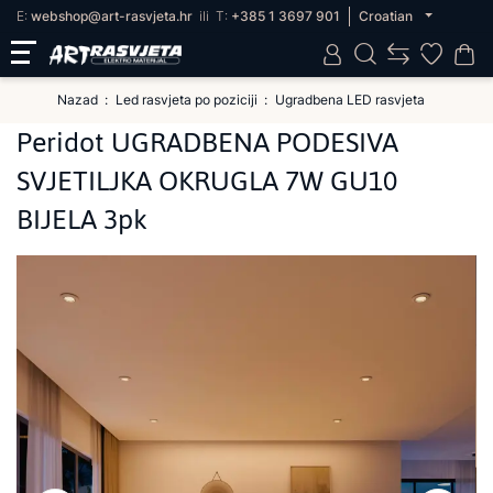
E:
webshop@art-rasvjeta.hr
ili
T:
+385 1 3697 901
Croatian
Nazad
Led rasvjeta po poziciji
Ugradbena LED rasvjeta
Peridot UGRADBENA PODESIVA
SVJETILJKA OKRUGLA 7W GU10
BIJELA 3pk