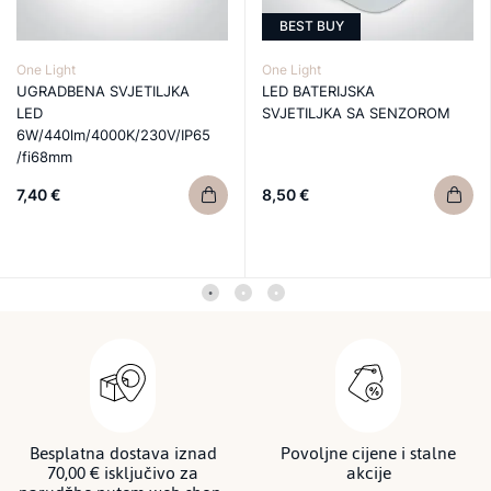
BEST BUY
One Light
One Light
UGRADBENA SVJETILJKA
LED BATERIJSKA
LED
SVJETILJKA SA SENZOROM
6W/440lm/4000K/230V/IP65
/fi68mm
7,40 €
8,50 €
Besplatna dostava iznad
Povoljne cijene i stalne
70,00 € isključivo za
akcije