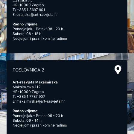
Ozaljska 75
HR-10000 Zagreb
T:
+385 1 3697 901
E:
ozaljska@art-rasvjeta.hr
Radno vrijeme:
Ponedjeljak - Petak: 08 - 20 h
Subota: 08 - 15 h
Nedjeljom i praznikom ne radimo
POSLOVNICA 2
Art-rasvjeta Maksimirska
Maksimirska 112
HR-10000 Zagreb
T:
+385 1 7787 907
E:
maksimirska@art-rasvjeta.hr
Radno vrijeme:
Ponedjeljak - Petak: 09 - 20 h
Subota: 09 - 14 h
Nedjeljom i praznikom ne radimo