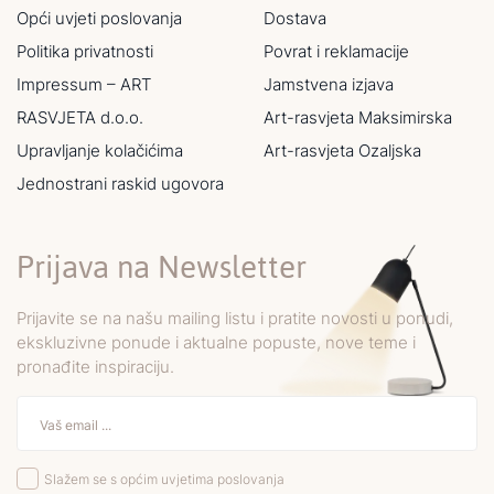
Opći uvjeti poslovanja
Dostava
Politika privatnosti
Povrat i reklamacije
Impressum – ART
Jamstvena izjava
RASVJETA d.o.o.
Art-rasvjeta Maksimirska
Upravljanje kolačićima
Art-rasvjeta Ozaljska
Jednostrani raskid ugovora
Prijava na Newsletter
Prijavite se na našu mailing listu i pratite novosti u ponudi,
ekskluzivne ponude i aktualne popuste, nove teme i
pronađite inspiraciju.
Slažem se s općim uvjetima poslovanja