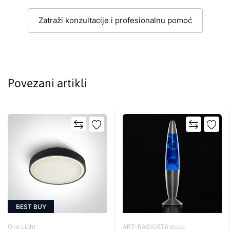
Zatraži konzultacije i profesionalnu pomoć
Povezani artikli
BEST BUY
One Light
ART-RASVJETA d.o.o.