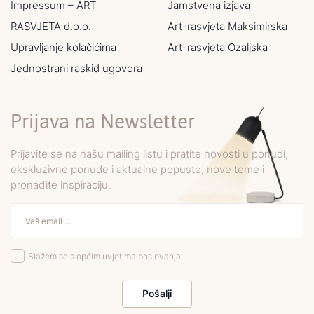
Impressum – ART
Jamstvena izjava
RASVJETA d.o.o.
Art-rasvjeta Maksimirska
Upravljanje kolačićima
Art-rasvjeta Ozaljska
Jednostrani raskid ugovora
Prijava na Newsletter
Prijavite se na našu mailing listu i pratite novosti u ponudi,
ekskluzivne ponude i aktualne popuste, nove teme i
pronađite inspiraciju.
Slažem se s općim uvjetima poslovanja
Pošalji