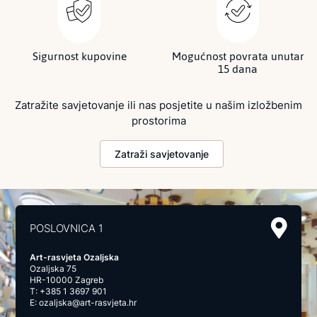
Sigurnost kupovine
Mogućnost povrata unutar
15 dana
Zatražite savjetovanje ili nas posjetite u našim izložbenim
prostorima
Zatraži savjetovanje
POSLOVNICA 1
Art-rasvjeta Ozaljska
Ozaljska 75
HR-10000 Zagreb
T:
+385 1 3697 901
E:
ozaljska@art-rasvjeta.hr