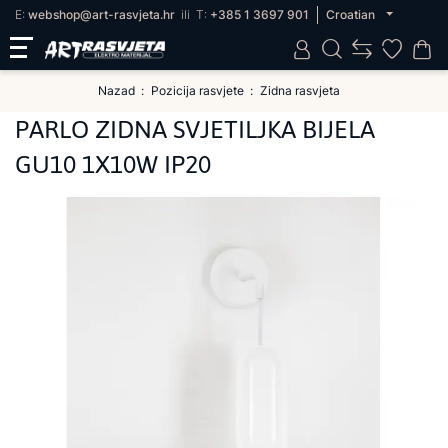
E:
webshop@art-rasvjeta.hr
ili
T:
+385 1 3697 901
Croatian
Nazad
Pozicija rasvjete
Zidna rasvjeta
PARLO ZIDNA SVJETILJKA BIJELA
GU10 1X10W IP20