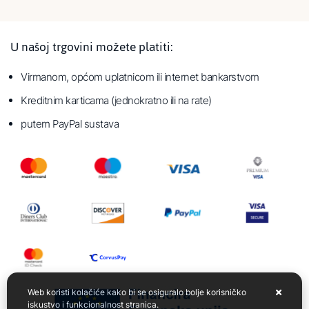
U našoj trgovini možete platiti:
Virmanom, općom uplatnicom ili internet bankarstvom
Kreditnim karticama (jednokratno ili na rate)
putem PayPal sustava
Web koristi kolačiće kako bi se osiguralo bolje korisničko
iskustvo i funkcionalnost stranica.