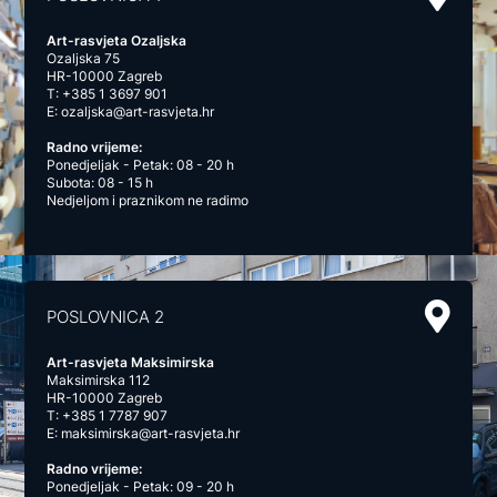
Art-rasvjeta Ozaljska
Ozaljska 75
HR-10000 Zagreb
T:
+385 1 3697 901
E:
ozaljska@art-rasvjeta.hr
Radno vrijeme:
Ponedjeljak - Petak: 08 - 20 h
Subota: 08 - 15 h
Nedjeljom i praznikom ne radimo
POSLOVNICA 2
Art-rasvjeta Maksimirska
Maksimirska 112
HR-10000 Zagreb
T:
+385 1 7787 907
E:
maksimirska@art-rasvjeta.hr
Radno vrijeme:
Ponedjeljak - Petak: 09 - 20 h