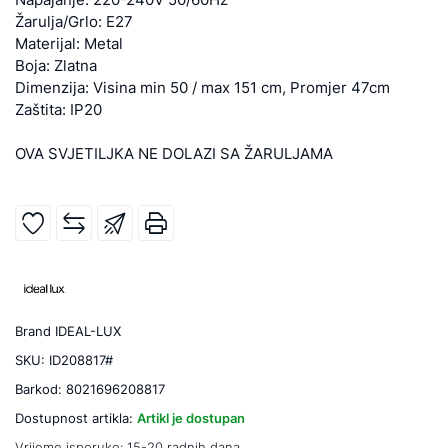
Žarulja/Grlo: E27
Materijal: Metal
Boja: Zlatna
Dimenzija: Visina min 50 / max 151 cm, Promjer 47cm
Zaštita: IP20
OVA SVJETILJKA NE DOLAZI SA ŽARULJAMA
Brand
IDEAL-LUX
SKU:
ID208817#
Barkod:
8021696208817
Dostupnost artikla:
Artikl je dostupan
Vrijeme isporuke:
15-20 radnih dana