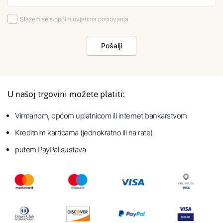
Slažem se s općim uvjetima poslovanja
Pošalji
U našoj trgovini možete platiti:
Virmanom, općom uplatnicom ili internet bankarstvom
Kreditnim karticama (jednokratno ili na rate)
putem PayPal sustava