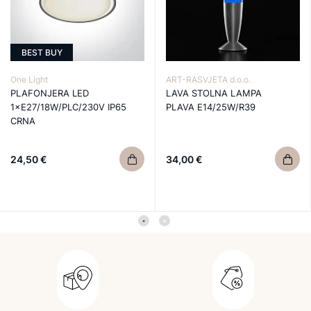
BEST BUY
One Light
ART-RASVJETA d.o.o.
PLAFONJERA LED
LAVA STOLNA LAMPA
1×E27/18W/PLC/230V IP65
PLAVA E14/25W/R39
CRNA
24,50 €
34,00 €