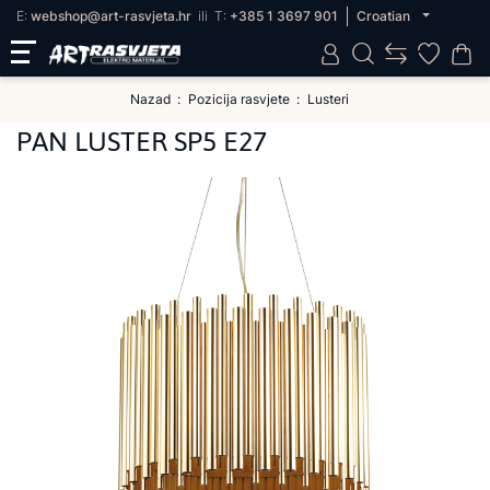
E:
webshop@art-rasvjeta.hr
ili
T:
+385 1 3697 901
Croatian
Nazad
Pozicija rasvjete
Lusteri
PAN LUSTER SP5 E27