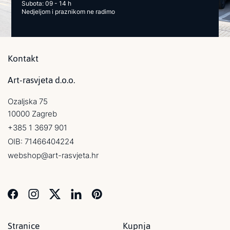
Subota: 09 - 14 h
Nedjeljom i praznikom ne radimo
Kontakt
Art-rasvjeta d.o.o.
Ozaljska 75
10000 Zagreb
+385 1 3697 901
OIB: 71466404224
webshop@art-rasvjeta.hr
Stranice
Kupnja