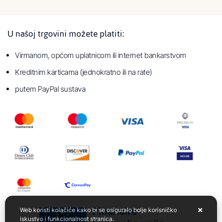
U našoj trgovini možete platiti:
Virmanom, općom uplatnicom ili internet bankarstvom
Kreditnim karticama (jednokratno ili na rate)
putem PayPal sustava
Web koristi kolačiće kako bi se osiguralo bolje korisničko
iskustvo i funkcionalnost stranica.