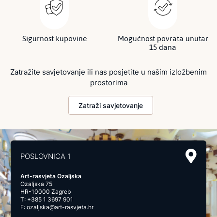
Sigurnost kupovine
Mogućnost povrata unutar
15 dana
Zatražite savjetovanje ili nas posjetite u našim izložbenim
prostorima
Zatraži savjetovanje
POSLOVNICA 1
Art-rasvjeta Ozaljska
Ozaljska 75
HR-10000 Zagreb
T:
+385 1 3697 901
E:
ozaljska@art-rasvjeta.hr