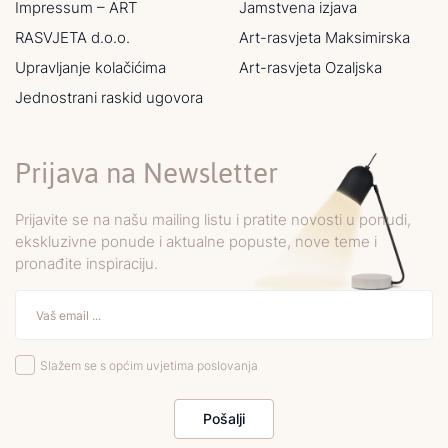
Impressum – ART
Jamstvena izjava
RASVJETA d.o.o.
Art-rasvjeta Maksimirska
Upravljanje kolačićima
Art-rasvjeta Ozaljska
Jednostrani raskid ugovora
Prijava na Newsletter
Prijavite se na našu mailing listu i pratite novosti u ponudi,
ekskluzivne ponude i aktualne popuste, nove teme i
pronađite inspiraciju.
Slažem se s općim uvjetima poslovanja
Pošalji