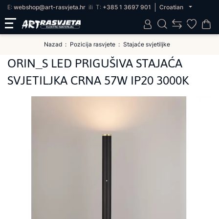
E:
webshop@art-rasvjeta.hr
ili
T:
+385 1 3697 901
Croatian
Nazad
Pozicija rasvjete
Stajaće svjetiljke
ORIN_S LED PRIGUŠIVA STAJAĆA
SVJETILJKA CRNA 57W IP20 3000K