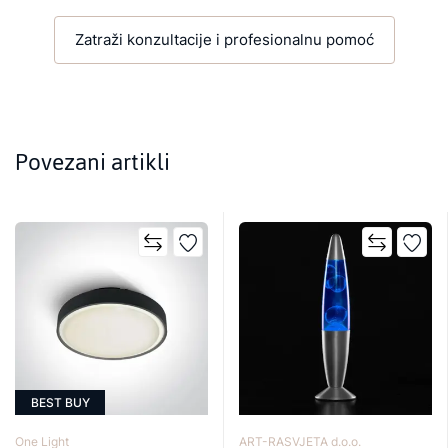
Zatraži konzultacije i profesionalnu pomoć
Povezani artikli
BEST BUY
One Light
ART-RASVJETA d.o.o.