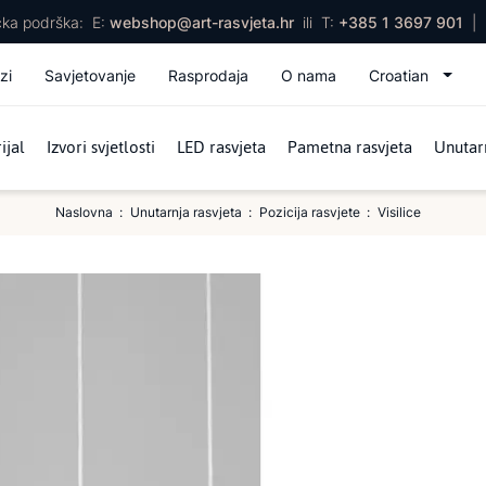
ička podrška:
E:
webshop@art-rasvjeta.hr
ili
T:
+385 1 3697 901
|
zi
Savjetovanje
Rasprodaja
O nama
Croatian
ijal
Izvori svjetlosti
LED rasvjeta
Pametna rasvjeta
Unutarn
Naslovna
Unutarnja rasvjeta
Pozicija rasvjete
Visilice