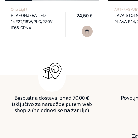
One Light
ART-RASVJET
PLAFONJERA LED
24,50 €
LAVA STOL
1×E27/18W/PLC/230V
PLAVA E14/
IP65 CRNA
Besplatna dostava iznad 70,00 €
Povoljn
isključivo za narudžbe putem web
shop-a (ne odnosi se na žarulje)
Za