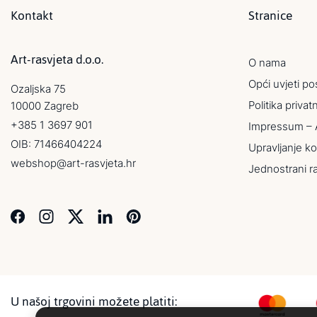
Kontakt
Stranice
Art-rasvjeta d.o.o.
O nama
Opći uvjeti po
Ozaljska 75
Politika privat
10000 Zagreb
+385 1 3697 901
Impressum – 
OIB: 71466404224
Upravljanje ko
webshop@art-rasvjeta.hr
Jednostrani r
U našoj trgovini možete platiti: