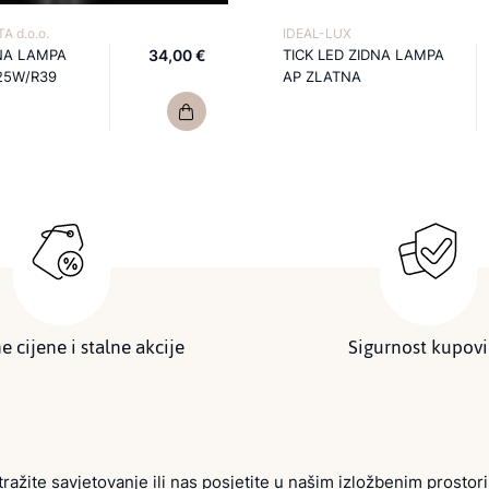
A d.o.o.
IDEAL-LUX
NA LAMPA
34,00 €
TICK LED ZIDNA LAMPA
25W/R39
AP ZLATNA
e cijene i stalne akcije
Sigurnost kupov
tražite savjetovanje ili nas posjetite u našim izložbenim prostor