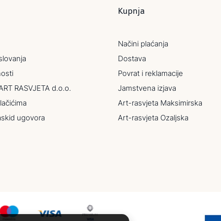
Kupnja
Načini plaćanja
slovanja
Dostava
nosti
Povrat i reklamacije
ART RASVJETA d.o.o.
Jamstvena izjava
lačićima
Art-rasvjeta Maksimirska
askid ugovora
Art-rasvjeta Ozaljska