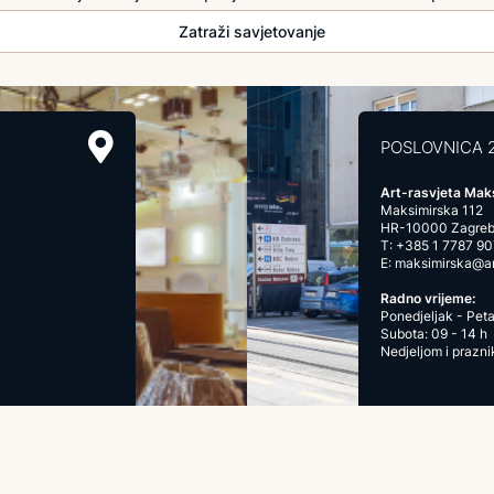
Zatraži savjetovanje
POSLOVNICA 
Art-rasvjeta Mak
Maksimirska 112
HR-10000 Zagre
T:
+385 1 7787 90
E:
maksimirska@art
Radno vrijeme:
Ponedjeljak - Peta
Subota: 09 - 14 h
Nedjeljom i prazn