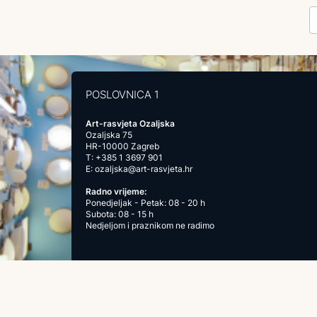
POSLOVNICA 1
Art-rasvjeta Ozaljska
Ozaljska 75
HR-10000 Zagreb
T:
+385 1 3697 901
E:
ozaljska@art-rasvjeta.hr
Radno vrijeme:
Ponedjeljak - Petak: 08 - 20 h
Subota: 08 - 15 h
Nedjeljom i praznikom ne radimo