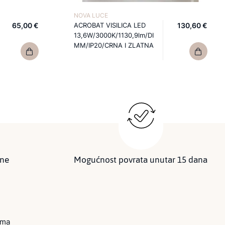
NOVA LUCE
65,00 €
ACROBAT VISILICA LED
130,60 €
13,6W/3000K/1130,9lm/DI
MM/IP20/CRNA I ZLATNA
ine
Mogućnost povrata unutar 15 dana
ima