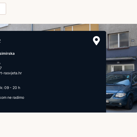
2
simirska
b
7
-rasvjeta.hr
k: 09 - 20 h
ikom ne radimo