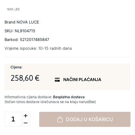
Brand
NOVA LUCE
SKU:
NL9104715
Barkod:
5212017485847
Vrijeme isporuke:
10-15 radnih dana
Cijena:
258,60 €
NAČINI PLAĆANJA
Informativna cijena dostave:
Besplatna dostava
(točan iznos dostave izračunava se na kraju narudžbe)
DODAJ U KOŠARICU