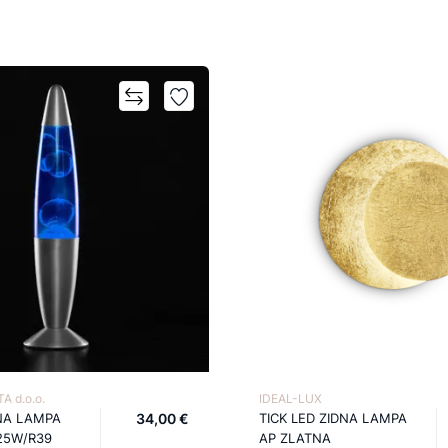
A d.o.o.
IDEAL-LUX
NA LAMPA
34,00 €
TICK LED ZIDNA LAMPA
25W/R39
AP ZLATNA