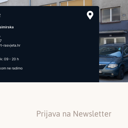
2
simirska
b
7
-rasvjeta.hr
k: 09 - 20 h
ikom ne radimo
Prijava na Newsletter