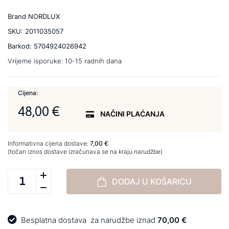
Brand
NORDLUX
SKU:
2011035057
Barkod:
5704924026942
Vrijeme isporuke:
10-15 radnih dana
Cijena:
48,00 €
NAČINI PLAĆANJA
Informativna cijena dostave:
7,00 €
(točan iznos dostave izračunava se na kraju narudžbe)
DODAJ U KOŠARICU
Besplatna dostava
za narudžbe iznad
70,00 €