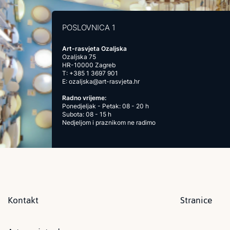
POSLOVNICA 1
Art-rasvjeta Ozaljska
Ozaljska 75
HR-10000 Zagreb
T:
+385 1 3697 901
E:
ozaljska@art-rasvjeta.hr
Radno vrijeme:
Ponedjeljak - Petak: 08 - 20 h
Subota: 08 - 15 h
Nedjeljom i praznikom ne radimo
Kontakt
Stranice