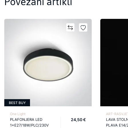
Povezani artikli
BEST BUY
One Light
ART-RASVJET
PLAFONJERA LED
24,50 €
LAVA STOL
1×E27/18W/PLC/230V
PLAVA E14/