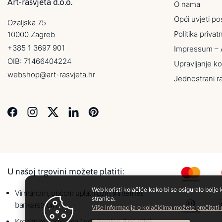
Art-rasvjeta d.o.o.
O nama
Opći uvjeti po
Ozaljska 75
Politika privat
10000 Zagreb
+385 1 3697 901
Impressum – 
OIB: 71466404224
Upravljanje ko
webshop@art-rasvjeta.hr
Jednostrani r
U našoj trgovini možete platiti:
Web koristi kolačiće kako bi se osiguralo bolje 
Virmanom, općom uplatnicom ili internet
stranica.
bankarstvom
Više informacija o kolačićima možete pročitati
Kreditnim karticama (jednokratno ili na rate)