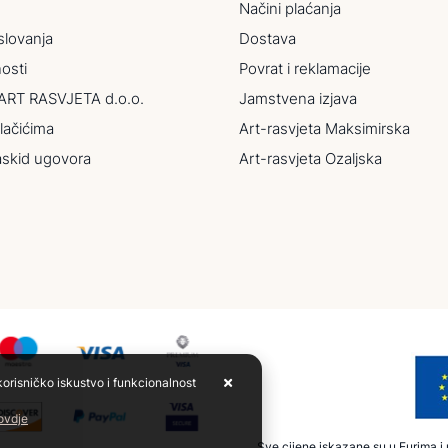
Načini plaćanja
slovanja
Dostava
nosti
Povrat i reklamacije
ART RASVJETA d.o.o.
Jamstvena izjava
lačićima
Art-rasvjeta Maksimirska
askid ugovora
Art-rasvjeta Ozaljska
korisničko iskustvo i funkcionalnost
 ovdje
Sve cijene iskazane su u Eurima i u