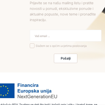
Prijavite se na našu mailing listu i pratite
novosti u ponudi, ekskluzivne ponude i
aktualne popuste, nove teme i pronađite
inspiraciju.
Slažem se s općim uvjetima poslovanja
Pošalji
ključuju PDV. Trudimo se dati što bolji i točniji opis i sliku. Unatoč tome, ne