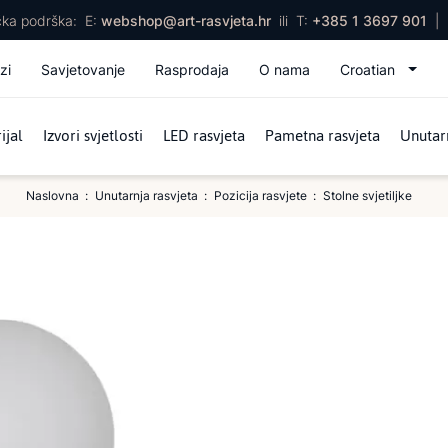
ička podrška:
E:
webshop@art-rasvjeta.hr
ili
T:
+385 1 3697 901
|
zi
Savjetovanje
Rasprodaja
O nama
Croatian
ijal
Izvori svjetlosti
LED rasvjeta
Pametna rasvjeta
Unutarn
Naslovna
Unutarnja rasvjeta
Pozicija rasvjete
Stolne svjetiljke