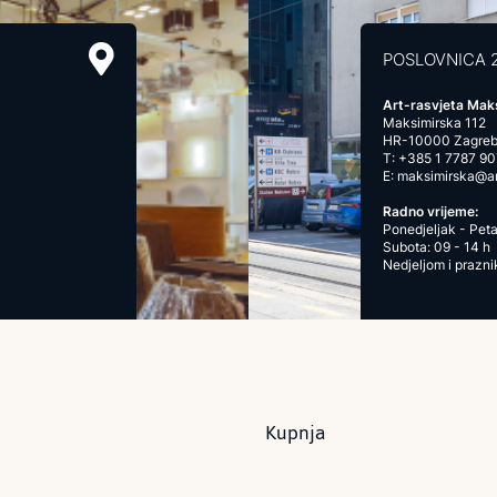
POSLOVNICA 
Art-rasvjeta Mak
Maksimirska 112
HR-10000 Zagre
T:
+385 1 7787 90
E:
maksimirska@art
Radno vrijeme:
Ponedjeljak - Peta
Subota: 09 - 14 h
Nedjeljom i prazn
Kupnja