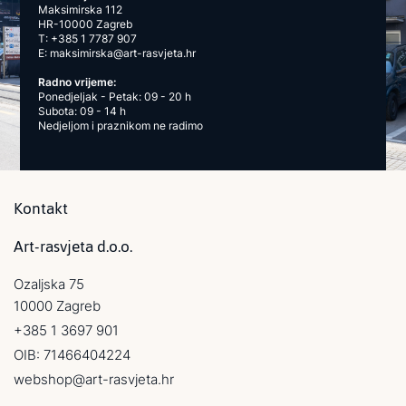
Maksimirska 112
HR-10000 Zagreb
T:
+385 1 7787 907
E:
maksimirska@art-rasvjeta.hr
Radno vrijeme:
Ponedjeljak - Petak: 09 - 20 h
Subota: 09 - 14 h
Nedjeljom i praznikom ne radimo
Kontakt
Art-rasvjeta d.o.o.
Ozaljska 75
10000 Zagreb
+385 1 3697 901
OIB: 71466404224
webshop@art-rasvjeta.hr