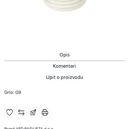
Opis
Komentari
Upit o proizvodu
Grlo: G9
Brand
ART-RASVJETA d.o.o.