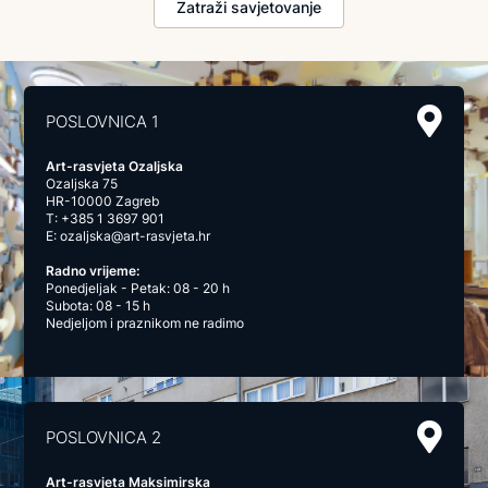
Zatraži savjetovanje
POSLOVNICA 1
Art-rasvjeta Ozaljska
Ozaljska 75
HR-10000 Zagreb
T:
+385 1 3697 901
E:
ozaljska@art-rasvjeta.hr
Radno vrijeme:
Ponedjeljak - Petak: 08 - 20 h
Subota: 08 - 15 h
Nedjeljom i praznikom ne radimo
POSLOVNICA 2
Art-rasvjeta Maksimirska