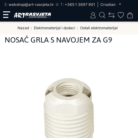
E:
webshop@art-rasvjeta.hr
ili
T:
+385 1 3697 901
Croatian
Nazad
Elektromaterijal i dodaci
Ostali elektromaterijal
NOSAČ GRLA S NAVOJEM ZA G9