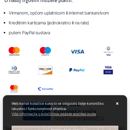
U našoj trgovini možete platiti:
Virmanom, općom uplatnicom ili internet bankarstvom
Kreditnim karticama (jednokratno ili na rate)
putem PayPal sustava
Web koristi kolačiće kako bi se osiguralo bolje korisničko
iskustvo i funkcionalnost stranica.
Više informacija o kolačićima možete pročitati ovdje
Sve cijene iskazane su u Eurima i uključuju PDV. Trudimo se dati što bolji i