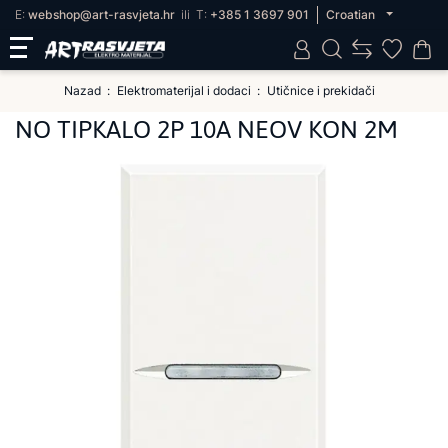
E:
webshop@art-rasvjeta.hr
ili
T:
+385 1 3697 901
Croatian
Nazad
Elektromaterijal i dodaci
Utičnice i prekidači
NO TIPKALO 2P 10A NEOV KON 2M