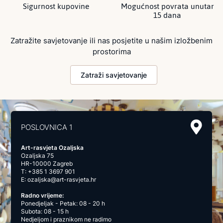
Sigurnost kupovine
Mogućnost povrata unutar
15 dana
Zatražite savjetovanje ili nas posjetite u našim izložbenim
prostorima
Zatraži savjetovanje
POSLOVNICA 1
Art-rasvjeta Ozaljska
Ozaljska 75
HR-10000 Zagreb
T:
+385 1 3697 901
E:
ozaljska@art-rasvjeta.hr
Radno vrijeme:
Ponedjeljak - Petak: 08 - 20 h
Subota: 08 - 15 h
Nedjeljom i praznikom ne radimo