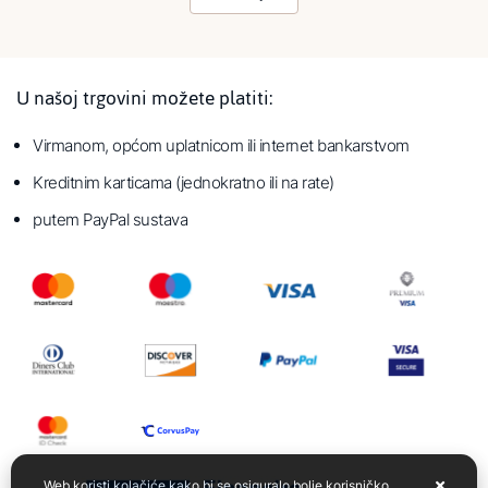
U našoj trgovini možete platiti:
Virmanom, općom uplatnicom ili internet bankarstvom
Kreditnim karticama (jednokratno ili na rate)
putem PayPal sustava
Web koristi kolačiće kako bi se osiguralo bolje korisničko