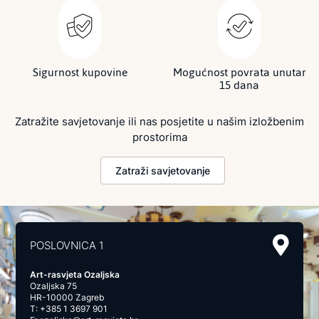
Sigurnost kupovine
Mogućnost povrata unutar
15 dana
Zatražite savjetovanje ili nas posjetite u našim izložbenim
prostorima
Zatraži savjetovanje
POSLOVNICA 1
Art-rasvjeta Ozaljska
Ozaljska 75
HR-10000 Zagreb
T:
+385 1 3697 901