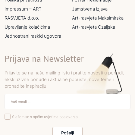
Impressum – ART
Jamstvena izjava
RASVJETA d.o.o.
Art-rasvjeta Maksimirska
Upravljanje kolačićima
Art-rasvjeta Ozaljska
Jednostrani raskid ugovora
Prijava na Newsletter
Prijavite se na našu mailing listu i pratite novosti u ponudi,
ekskluzivne ponude i aktualne popuste, nove teme i
pronađite inspiraciju.
Slažem se s općim uvjetima poslovanja
Pošalji