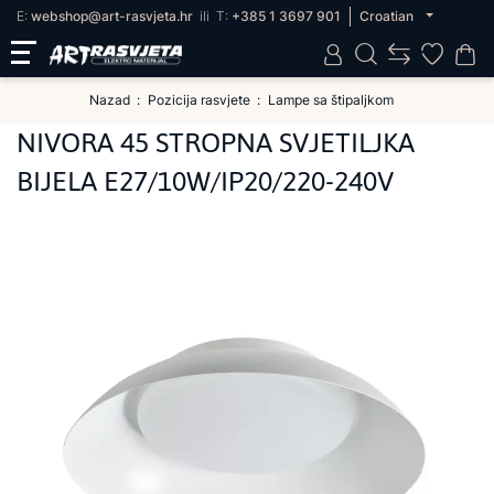
E:
webshop@art-rasvjeta.hr
ili
T:
+385 1 3697 901
Croatian
Nazad
Pozicija rasvjete
Lampe sa štipaljkom
NIVORA 45 STROPNA SVJETILJKA
BIJELA E27/10W/IP20/220-240V