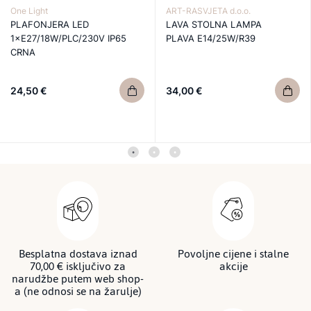
One Light
ART-RASVJETA d.o.o.
PLAFONJERA LED
LAVA STOLNA LAMPA
1×E27/18W/PLC/230V IP65
PLAVA E14/25W/R39
CRNA
24,50 €
34,00 €
Besplatna dostava iznad
Povoljne cijene i stalne
70,00 € isključivo za
akcije
narudžbe putem web shop-
a (ne odnosi se na žarulje)