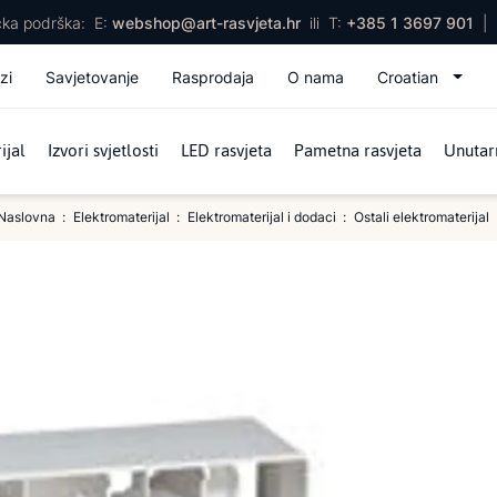
ička podrška:
E:
webshop@art-rasvjeta.hr
ili
T:
+385 1 3697 901
|
zi
Savjetovanje
Rasprodaja
O nama
Croatian
ijal
Izvori svjetlosti
LED rasvjeta
Pametna rasvjeta
Unutarn
Naslovna
Elektromaterijal
Elektromaterijal i dodaci
Ostali elektromaterijal