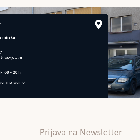
2
simirska
b
7
-rasvjeta.hr
k: 09 - 20 h
ikom ne radimo
Prijava na Newsletter