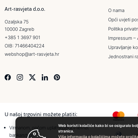
Art-rasvjeta d.o.o.
O nama
Opći uvjeti po
Ozaljska 75
Politika privat
10000 Zagreb
+385 1 3697 901
Impressum – 
OIB: 71466404224
Upravljanje ko
webshop@art-rasvjeta.hr
Jednostrani r
U našoj trgovini možete platiti:
Web koristi kolačiće kako bi se osiguralo bol
Virmanom, općom uplatnicom ili internet
stranica.
bankarstvom
Više informacija o kolačićima možete pročita