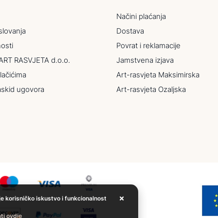
Načini plaćanja
slovanja
Dostava
nosti
Povrat i reklamacije
ART RASVJETA d.o.o.
Jamstvena izjava
lačićima
Art-rasvjeta Maksimirska
askid ugovora
Art-rasvjeta Ozaljska
je korisničko iskustvo i funkcionalnost
ti ovdje