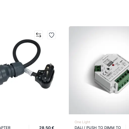
One Light
APTER
28,50 €
DALI / PUSH TO DIMM TO