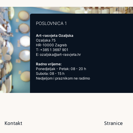
POSLOVNICA 1
Art-rasvjeta Ozaljska
Ozaljska 75
HR-10000 Zagreb
T:
+385 1 3697 901
E:
ozaljska@art-rasvjeta.hr
Radno vrijeme:
Ponedjeljak - Petak: 08 - 20 h
Subota: 08 - 15 h
Nedjeljom i praznikom ne radimo
Kontakt
Stranice