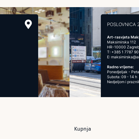
POSLOVNICA 
Art-rasvjeta Mak
Maksimirska 112
HR-10000 Zagre
T:
+385 1 7787 90
E:
maksimirska@art
Radno vrijeme:
Ponedjeljak - Peta
Subota: 09 - 14 h
Nedjeljom i prazn
Kupnja