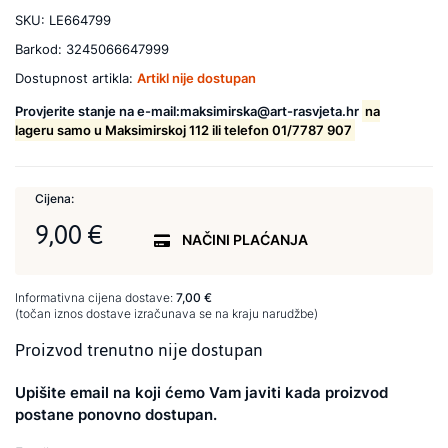
SKU:
LE664799
Barkod:
3245066647999
Dostupnost artikla:
Artikl nije dostupan
Provjerite stanje na e-mail:maksimirska@art-rasvjeta.hr
na
lageru samo u Maksimirskoj 112 ili telefon 01/7787 907
Cijena:
9,00 €
NAČINI PLAĆANJA
Informativna cijena dostave:
7,00 €
(točan iznos dostave izračunava se na kraju narudžbe)
Proizvod trenutno nije dostupan
Upišite email na koji ćemo Vam javiti kada proizvod
postane ponovno dostupan.