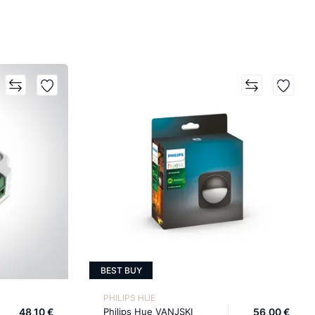
BEST BUY
PHILIPS HUE
48,10 €
Philips Hue VANJSKI
56,00 €