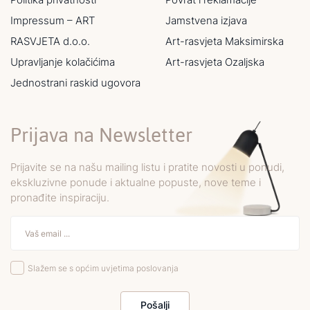
Impressum – ART
Jamstvena izjava
RASVJETA d.o.o.
Art-rasvjeta Maksimirska
Upravljanje kolačićima
Art-rasvjeta Ozaljska
Jednostrani raskid ugovora
Prijava na Newsletter
Prijavite se na našu mailing listu i pratite novosti u ponudi,
ekskluzivne ponude i aktualne popuste, nove teme i
pronađite inspiraciju.
Slažem se s općim uvjetima poslovanja
Pošalji