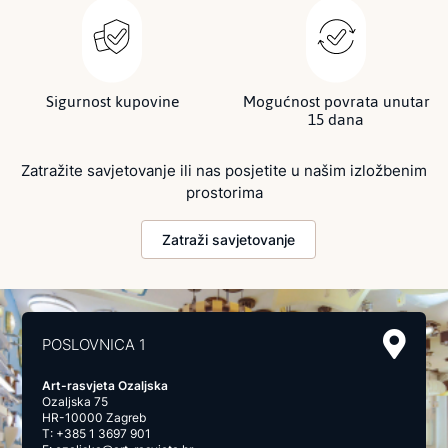
Sigurnost kupovine
Mogućnost povrata unutar
15 dana
Zatražite savjetovanje ili nas posjetite u našim izložbenim
prostorima
Zatraži savjetovanje
POSLOVNICA 1
Art-rasvjeta Ozaljska
Ozaljska 75
HR-10000 Zagreb
T:
+385 1 3697 901