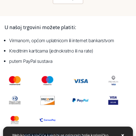
U našoj trgovini možete platiti:
Virmanom, općom uplatnicom ili internet bankarstvom
Kreditnim karticama (jednokratno ili na rate)
putem PayPal sustava
Web koristi kolačiće kako bi se osiguralo bolje korisničko