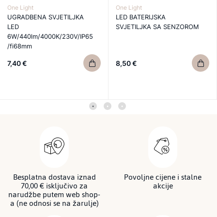
One Light
One Light
UGRADBENA SVJETILJKA
LED BATERIJSKA
LED
SVJETILJKA SA SENZOROM
6W/440lm/4000K/230V/IP65
/fi68mm
7,40 €
8,50 €
Besplatna dostava iznad
Povoljne cijene i stalne
70,00 € isključivo za
akcije
narudžbe putem web shop-
a (ne odnosi se na žarulje)