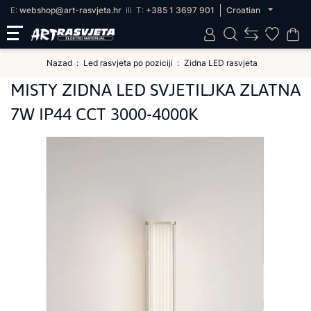
E:
webshop@art-rasvjeta.hr
ili
T:
+385 1 3697 901
Croatian
Nazad
Led rasvjeta po poziciji
Zidna LED rasvjeta
MISTY ZIDNA LED SVJETILJKA ZLATNA
7W IP44 CCT 3000-4000K